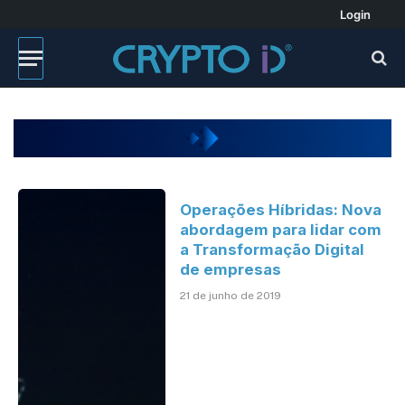
Login
Operações Híbridas: Nova
abordagem para lidar com
a Transformação Digital
de empresas
21 de junho de 2019