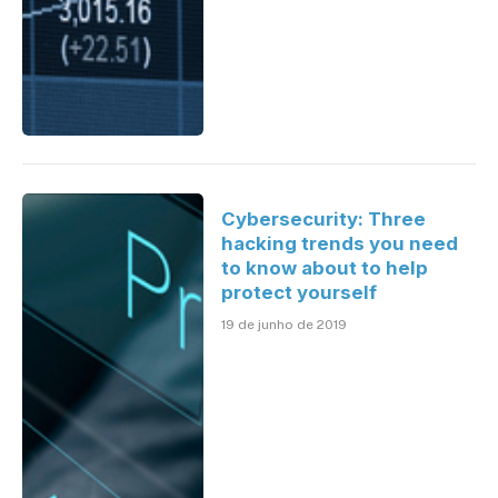
Cybersecurity: Three
hacking trends you need
to know about to help
protect yourself
19 de junho de 2019