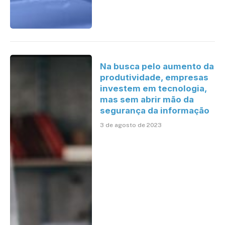
Na busca pelo aumento da
produtividade, empresas
investem em tecnologia,
mas sem abrir mão da
segurança da informação
3 de agosto de 2023