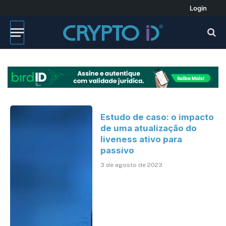
Login
Estudo de caso: o impacto
de uma atualização do
liveness ativo para
passivo
3 de agosto de 2023