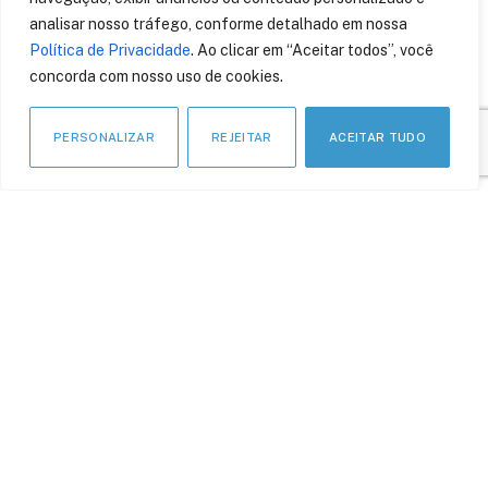
artificial para roteirizar
analisar nosso tráfego, conforme detalhado em nossa
equipes de campo
Política de Privacidade
. Ao clicar em “Aceitar todos”, você
3 de agosto de 2023
concorda com nosso uso de cookies.
PERSONALIZAR
REJEITAR
ACEITAR TUDO