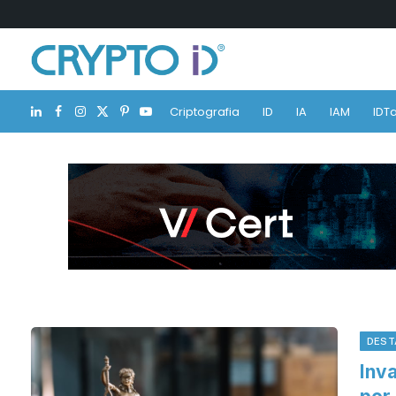
Criptografia
ID
IA
IAM
IDTa
LinkedIn
Facebook
Instagram
X
Pinterest
YouTube
(Twitter)
DEST
Inv