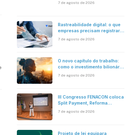
além da certificação digital
7 de agosto de 2026
Rastreabilidade digital: o que
empresas precisam registrar
em jornadas digitais?
7 de agosto de 2026
O novo capítulo do trabalho:
como o investimento bilionário
e
em pesquisa científica revela
7 de agosto de 2026
a verdadeira era da
inteligência artificial
III Congresso FENACON coloca
Split Payment, Reforma
Tributária e IA no centro dos
7 de agosto de 2026
debates
Projeto de lei equipara