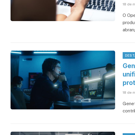
18 de 
O Ope
produ
abran
DEST
Gen
uni
pro
18 de 
Genet
contr