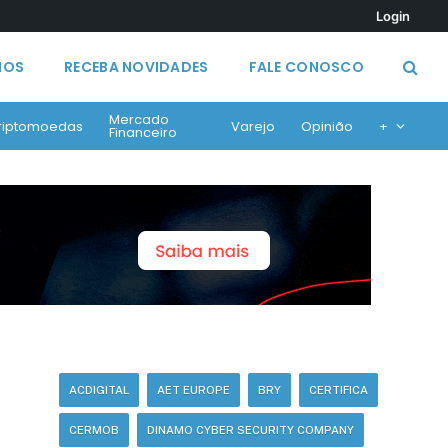
Login
MOS
RECEBA NOVIDADES
FALE CONOSCO
Mercado
riptomoedas
Varejo
Opinião
+
Financeiro
ACDIGITAL
AET EUROPE
BRY
CERTIFICA
CERMOB
DINAMO CYBER SECURITY COMPANY