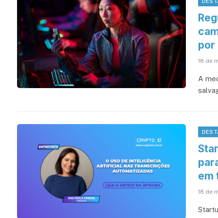
DEST
Reg
cam
por
18 de 
A med
salvag
DEST
Star
par
em 
18 de 
Start