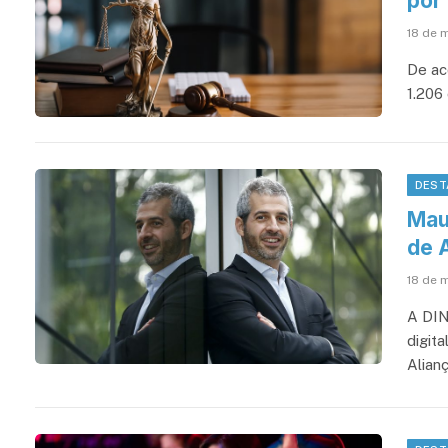
por
18 de 
De ac
1.206
DEST
Mau
de 
18 de 
A DIN
digit
Alianç