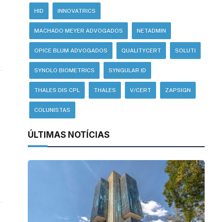
HID
INNOVATRICS
MACHADO MEYER ADVOGADOS
NETADMIN
OPICE BLUM ADVOGADOS
QUALITYCERT
SOLUTI
SYNOLO BIOMETRICS
SYNGULAR ID
THALES DIS CPL
THALES
V/CERT
ZAPSIGN
COLUNISTAS
ÚLTIMAS NOTÍCIAS