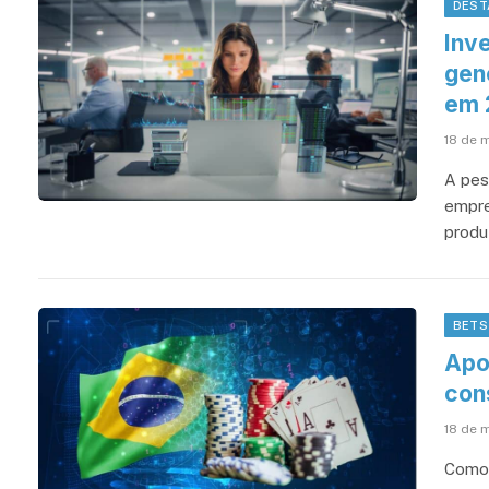
DEST
Inv
gen
em 
18 de 
A pes
empre
produ
BETS
Apos
con
18 de 
Como 