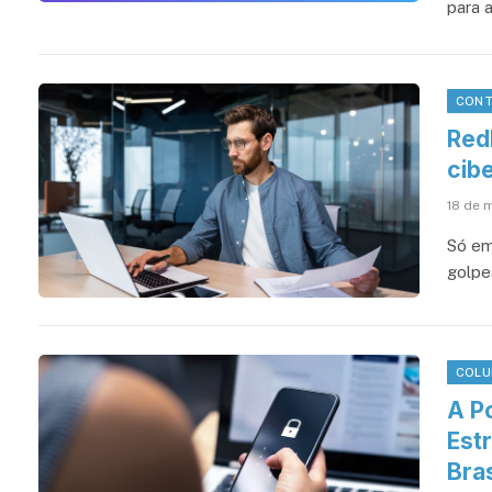
para 
CONT
Redb
cib
18 de 
Só em
golpe
COLU
A P
Estr
Bra