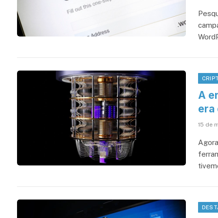
Pesqu
campa
Word
CRIP
A e
era
15 de 
Agora
ferra
tivem
DEST