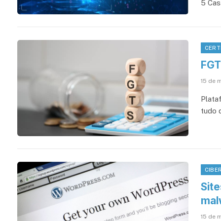
5 Cas
CERT
FGT
15 de 
Plata
tudo 
CIBE
Sit
mal
15 de 