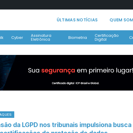
ÚLTIMAS NOTÍCIAS
QUEM SO
Assinatura
Certificação
lk
Cyber
Biometria
C
Eletrônica
Digital
AQUES
asão da LGPD nos tribunais impulsiona busca