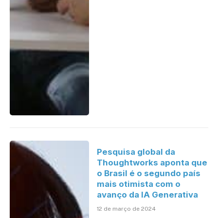
Pesquisa global da
Thoughtworks aponta que
o Brasil é o segundo país
mais otimista com o
avanço da IA Generativa
12 de março de 2024