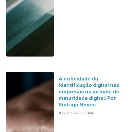
A criticidade da
identificação digital nas
empresas na jornada de
maturidade digital. Por
Rodrigo Neves
11 de março de 2024