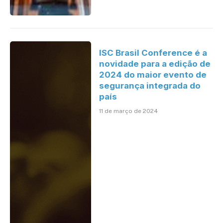
ISC Brasil Conference é a
novidade para a edição de
2024 do maior evento de
segurança integrada do
país
11 de março de 2024