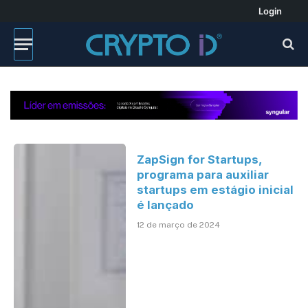
Login
ZapSign for Startups,
programa para auxiliar
startups em estágio inicial
é lançado
12 de março de 2024