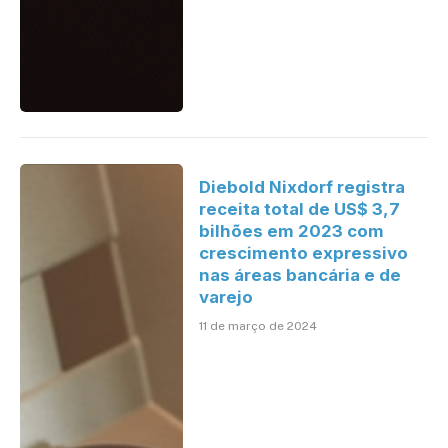
Diebold Nixdorf registra
receita total de US$ 3,7
bilhões em 2023 com
crescimento expressivo
nas áreas bancária e de
varejo
11 de março de 2024