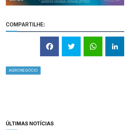
COMPARTILHE:
Facebook
Twitter
What
L
AGRONEGÓCIO
ÚLTIMAS NOTÍCIAS