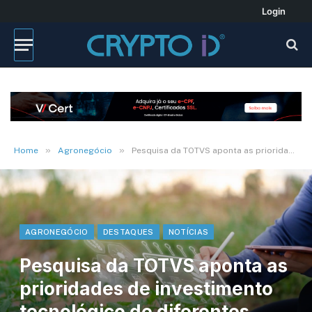
Login
»
»
Home
Agronegócio
Pesquisa da TOTVS aponta as prioridades de investimento tecnológico de diferentes segmentos do Agro
AGRONEGÓCIO
DESTAQUES
NOTÍCIAS
Pesquisa da TOTVS aponta as
prioridades de investimento
tecnológico de diferentes