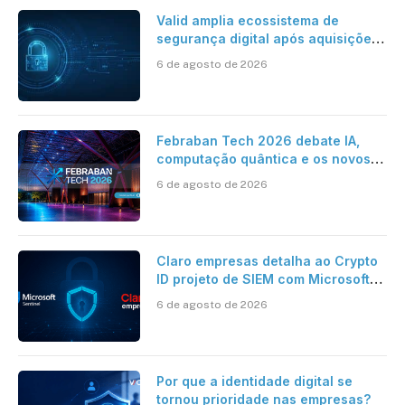
Valid amplia ecossistema de
segurança digital após aquisições
da HST e Diazero
6 de agosto de 2026
Febraban Tech 2026 debate IA,
computação quântica e os novos
desafios da tecnologia bancária
6 de agosto de 2026
Claro empresas detalha ao Crypto
ID projeto de SIEM com Microsoft
Sentinel, IA e resposta
6 de agosto de 2026
automatizada
Por que a identidade digital se
tornou prioridade nas empresas?