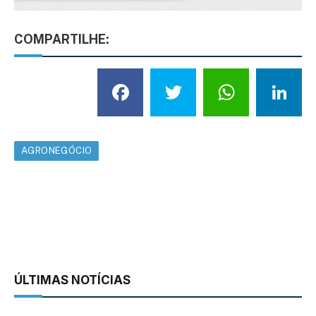
COMPARTILHE:
Facebook
Twitter
What
L
AGRONEGÓCIO
ÚLTIMAS NOTÍCIAS