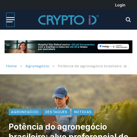
Login
»
»
Home
Agronegócio
Potência do agronegócio brasileiro: alvo preferencial de crimes digitais em 2024
AGRONEGÓCIO
DESTAQUES
NOTÍCIAS
Potência do agronegócio
brasileiro: alvo preferencial de