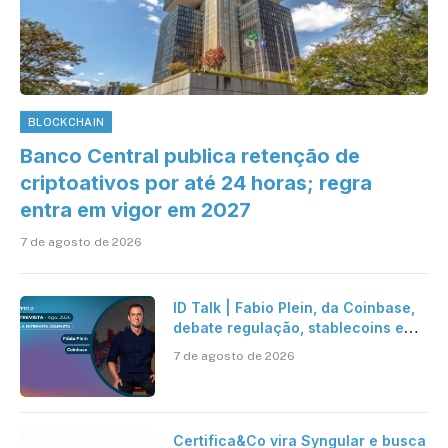
BLOCKCHAIN
Banco Central publica retenção de
criptoativos por até 24 horas; regra
entra em vigor em 2027
7 de agosto de 2026
ID Talk | Fabio Plein, da Coinbase,
debate regulação, stablecoins e
risco onchain
7 de agosto de 2026
Certifica&Co vira Syngular e busca