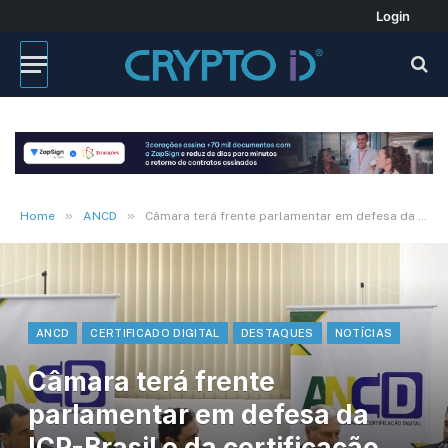
Login
»
»
Home
ANCD
Câmara terá frente parlamentar em defesa da ICP-Brasil e da certificação digital
ANCD
CERTIFICADO DIGITAL
DESTAQUES
NOTÍCIAS
Câmara terá frente
parlamentar em defesa da
ICP-Brasil e da certificação