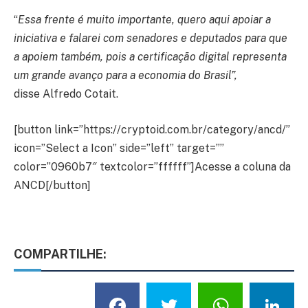
“
Essa frente é muito importante, quero aqui apoiar a
iniciativa e falarei com senadores e deputados para que
a apoiem também, pois a certificação digital representa
um grande avanço para a economia do Brasil”,
disse Alfredo Cotait.
[button link=”https://cryptoid.com.br/category/ancd/”
icon=”Select a Icon” side=”left” target=””
color=”0960b7″ textcolor=”ffffff”]Acesse a coluna da
ANCD[/button]
COMPARTILHE:
Facebook
Twitter
What
L