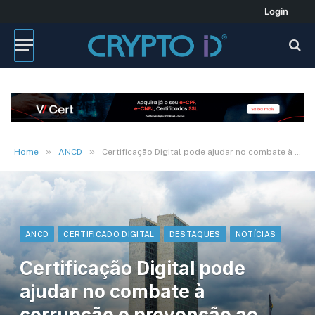
Login
»
»
Home
ANCD
Certificação Digital pode ajudar no combate à corrupção e prevenção ao crime organizado
ANCD
CERTIFICADO DIGITAL
DESTAQUES
NOTÍCIAS
Certificação Digital pode
ajudar no combate à
corrupção e prevenção ao