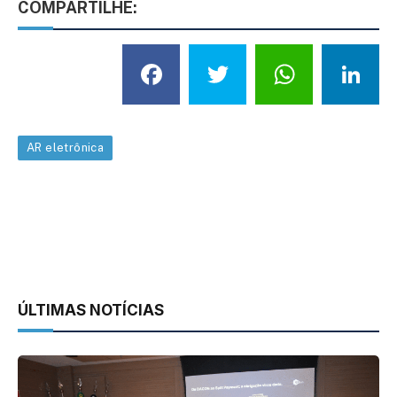
COMPARTILHE:
Facebook
Twitter
What
L
AR eletrônica
ÚLTIMAS NOTÍCIAS