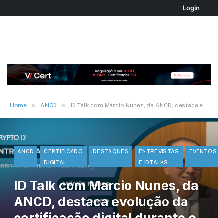
Login
»
»
Home
ANCD
ID Talk com Marcio Nunes, da ANCD, destaca evolução da certificação digital durante o 7º Encontr(AR)
ANCD
CERTIFICADO
DESTAQUES
ENTREVISTAS
EVENTOS
DIGITAL
E IDTALKS
ID Talk com Marcio Nunes, da
ANCD, destaca evolução da
certificação digital durante o