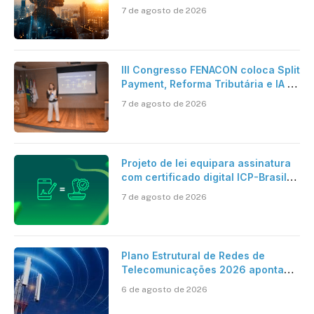
pesquisa científica revela a
7 de agosto de 2026
verdadeira era da inteligência
artificial
III Congresso FENACON coloca Split
Payment, Reforma Tributária e IA no
centro dos debates
7 de agosto de 2026
Projeto de lei equipara assinatura
com certificado digital ICP-Brasil
ao reconhecimento de firma em
7 de agosto de 2026
cartório
Plano Estrutural de Redes de
Telecomunicações 2026 aponta
avanço da cobertura móvel, mas
6 de agosto de 2026
mantém desafio