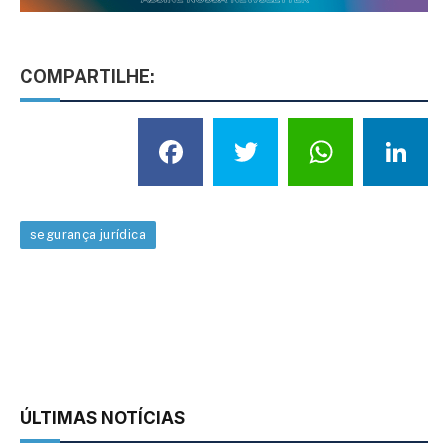
COMPARTILHE:
Facebook
Twitter
What
L
segurança jurídica
ÚLTIMAS NOTÍCIAS