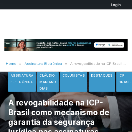
Login
»
»
Home
Assinatura Eletrônica
A revogabilidade na ICP-Brasil como mecanismo de garantia da segurança jurídica nas assinaturas digitais
ASSINATURA
CLÁUDIO
COLUNISTAS
DESTAQUES
ICP-
ELETRÔNICA
MARIANO
BRASIL
DIAS
A revogabilidade na ICP-
Brasil como mecanismo de
garantia da segurança
jurídica nas assinaturas