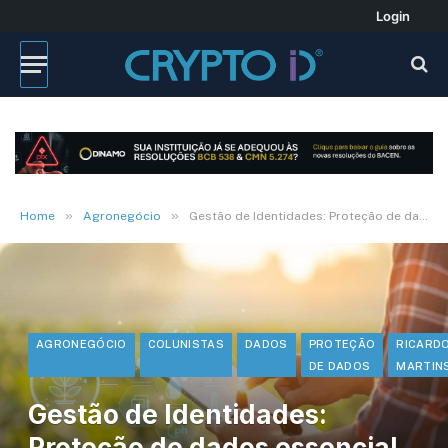
Login
»
»
Home
Agronegócio
Gestão de Identidades: Proteção de dados essencial no Agronegócio
AGRONEGÓCIO
COLUNISTAS
DADOS
PROTEÇÃO
RICARD
DE DADOS
MARTIN
Gestão de Identidades:
Proteção de dados essencial