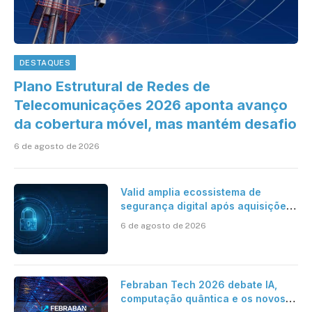
DESTAQUES
Plano Estrutural de Redes de
Telecomunicações 2026 aponta avanço
da cobertura móvel, mas mantém desafio
6 de agosto de 2026
Valid amplia ecossistema de
segurança digital após aquisições
da HST e Diazero
6 de agosto de 2026
Febraban Tech 2026 debate IA,
computação quântica e os novos