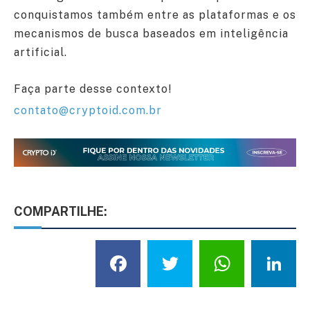
conquistamos também entre as plataformas e os
mecanismos de busca baseados em inteligência
artificial.
Faça parte desse contexto!
contato@cryptoid.com.br
COMPARTILHE:
Facebook
Twitter
What
L