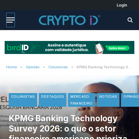
Login
»
»
»
Home
Opinião
Colunistas
KPMG Banking Technology Survey 2026: o que o setor financeiro americano prioriza, e o que o Brasil pode liderar
COLUNISTAS
DESTAQUES
MERCADO
NOTÍCIAS
OPINIÃO
FINANCEIRO
KPMG Banking Technology
Survey 2026: o que o setor
financeiro americano prioriza,