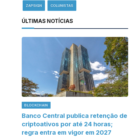
ZAPSIGN
COLUNISTAS
ÚLTIMAS NOTÍCIAS
BLOCKCHAIN
Banco Central publica retenção de
criptoativos por até 24 horas;
regra entra em vigor em 2027