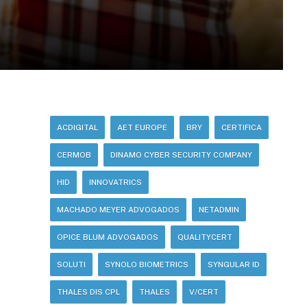
ACDIGITAL
AET EUROPE
BRY
CERTIFICA
CERMOB
DINAMO CYBER SECURITY COMPANY
HID
INNOVATRICS
MACHADO MEYER ADVOGADOS
NETADMIN
OPICE BLUM ADVOGADOS
QUALITYCERT
SOLUTI
SYNOLO BIOMETRICS
SYNGULAR ID
THALES DIS CPL
THALES
V/CERT