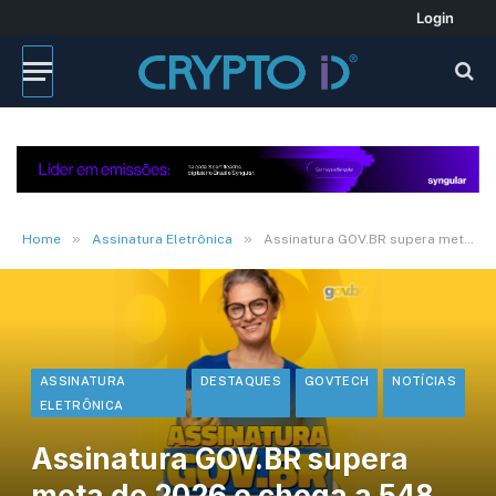
Login
»
»
Home
Assinatura Eletrônica
Assinatura GOV.BR supera meta de 2026 e chega a 548 milhões de usos
ASSINATURA
DESTAQUES
GOVTECH
NOTÍCIAS
ELETRÔNICA
Assinatura GOV.BR supera
meta de 2026 e chega a 548