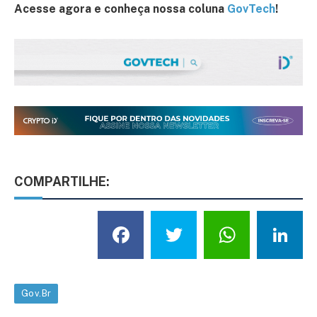
Acesse agora e conheça nossa coluna
GovTech
!
COMPARTILHE:
Facebook
Twitter
What
L
Gov.Br