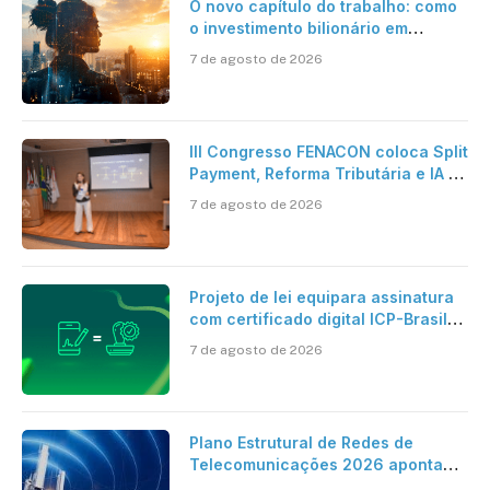
O novo capítulo do trabalho: como
o investimento bilionário em
pesquisa científica revela a
7 de agosto de 2026
verdadeira era da inteligência
artificial
III Congresso FENACON coloca Split
Payment, Reforma Tributária e IA no
centro dos debates
7 de agosto de 2026
Projeto de lei equipara assinatura
com certificado digital ICP-Brasil
ao reconhecimento de firma em
7 de agosto de 2026
cartório
Plano Estrutural de Redes de
Telecomunicações 2026 aponta
avanço da cobertura móvel, mas