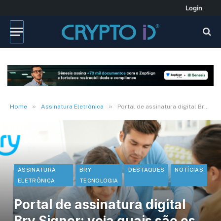
Login
»
»
Home
Assinatura Eletrônica
Portal de assinatura digital Bry Signer: veja quais são os benefícios e por que usar
ASSINATURA
BRY
DESTAQUES
NOTÍCIAS
ELETRÔNICA
TECNOLOGIA
Portal de assinatura digital
Bry Signer: veja quais são os