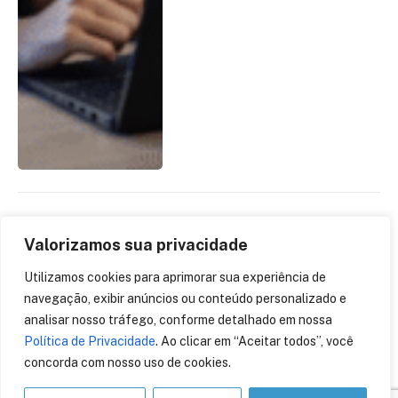
Ministério da Gestão
Valorizamos sua privacidade
amplia acordo com a
Microsoft para
Utilizamos cookies para aprimorar sua experiência de
estabelecer preços
navegação, exibir anúncios ou conteúdo personalizado e
máximos em licitações
analisar nosso tráfego, conforme detalhado em nossa
públicas
Política de Privacidade
. Ao clicar em “Aceitar todos”, você
30 de março de 2026
concorda com nosso uso de cookies.