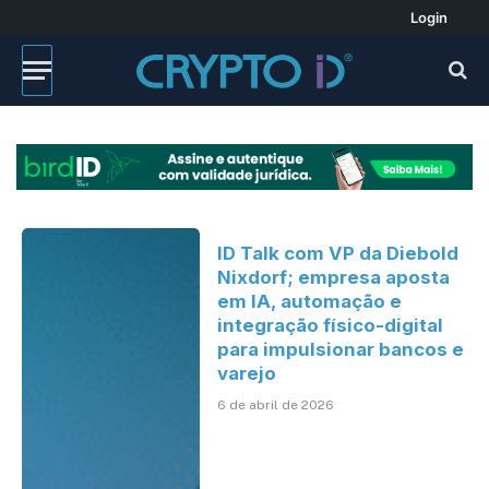
Login
ID Talk com VP da Diebold
Nixdorf; empresa aposta
em IA, automação e
integração físico-digital
para impulsionar bancos e
varejo
6 de abril de 2026