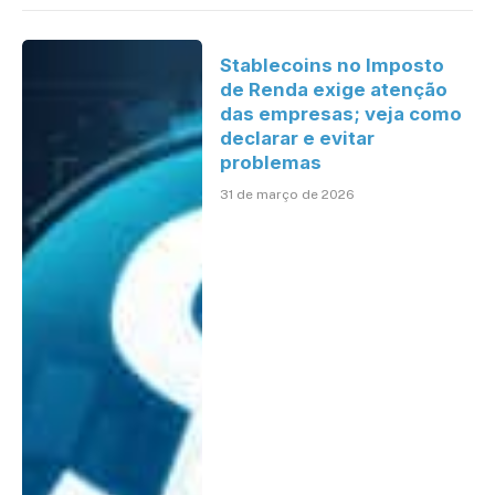
Stablecoins no Imposto
de Renda exige atenção
das empresas; veja como
declarar e evitar
problemas
31 de março de 2026