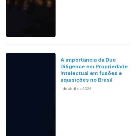
A importância da Due
Diligence em Propriedade
Intelectual em fusões e
aquisições no Brasil
1 de abril de 2026