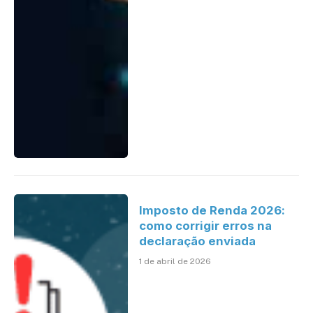
Imposto de Renda 2026:
como corrigir erros na
declaração enviada
1 de abril de 2026