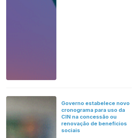
Governo estabelece novo
cronograma para uso da
CIN na concessão ou
renovação de benefícios
sociais