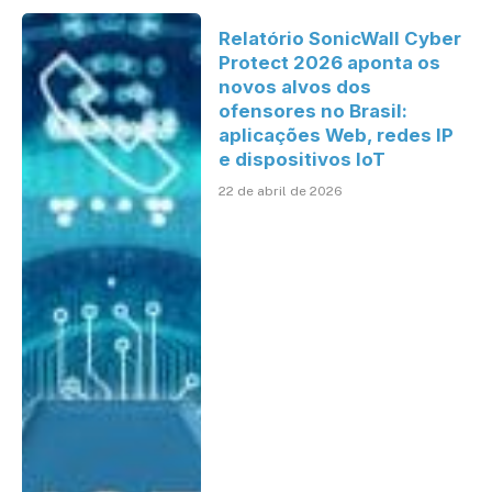
Relatório SonicWall Cyber
Protect 2026 aponta os
novos alvos dos
ofensores no Brasil:
aplicações Web, redes IP
e dispositivos IoT
22 de abril de 2026