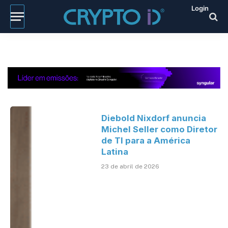
Login
Diebold Nixdorf anuncia
Michel Seller como Diretor
de TI para a América
Latina
23 de abril de 2026