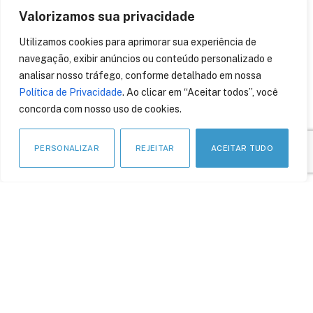
Valorizamos sua privacidade
A Inteligência artificial
pode afetar decisões
Utilizamos cookies para aprimorar sua experiência de
judiciais?
navegação, exibir anúncios ou conteúdo personalizado e
analisar nosso tráfego, conforme detalhado em nossa
21 de março de 2026
Política de Privacidade
. Ao clicar em “Aceitar todos”, você
concorda com nosso uso de cookies.
PERSONALIZAR
REJEITAR
ACEITAR TUDO