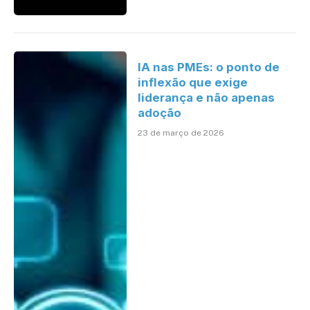
IA nas PMEs: o ponto de
inflexão que exige
liderança e não apenas
adoção
23 de março de 2026