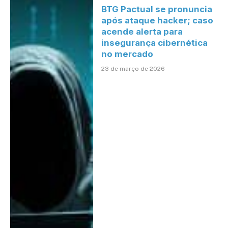
BTG Pactual se pronuncia
após ataque hacker; caso
acende alerta para
insegurança cibernética
no mercado
23 de março de 2026