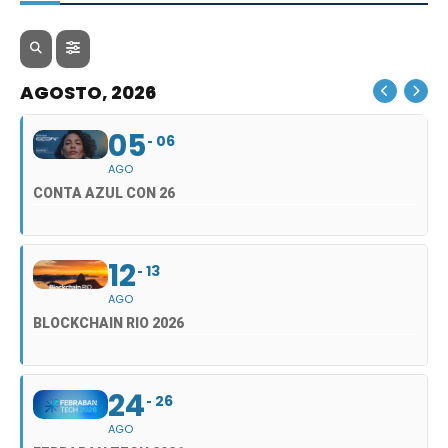
AGOSTO, 2026
05
06
AGO
CONTA AZUL CON 26
12
13
AGO
BLOCKCHAIN RIO 2026
24
26
AGO