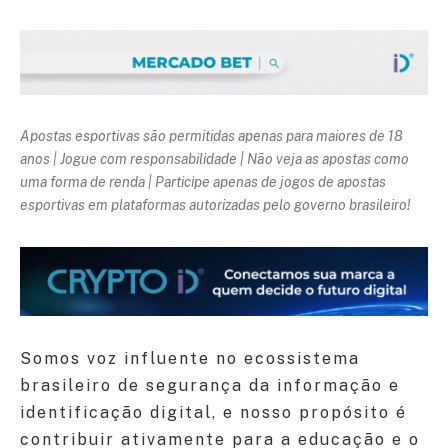
Apostas esportivas são permitidas apenas para maiores de 18
anos | Jogue com responsabilidade | Não veja as apostas como
uma forma de renda | Participe apenas de jogos de apostas
esportivas em plataformas autorizadas pelo governo brasileiro!
Somos voz influente no ecossistema
brasileiro de segurança da informação e
identificação digital, e nosso propósito é
contribuir ativamente para a educação e o