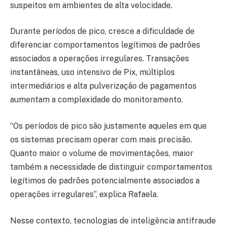
suspeitos em ambientes de alta velocidade.
Durante períodos de pico, cresce a dificuldade de
diferenciar comportamentos legítimos de padrões
associados a operações irregulares. Transações
instantâneas, uso intensivo de Pix, múltiplos
intermediários e alta pulverização de pagamentos
aumentam a complexidade do monitoramento.
“Os períodos de pico são justamente aqueles em que
os sistemas precisam operar com mais precisão.
Quanto maior o volume de movimentações, maior
também a necessidade de distinguir comportamentos
legítimos de padrões potencialmente associados a
operações irregulares”, explica Rafaela.
Nesse contexto, tecnologias de inteligência antifraude