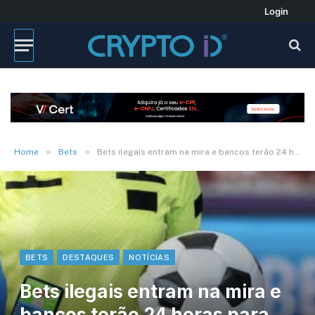
Login
»
»
Home
Bets
Bets ilegais entram na mira e bancos terão 24 horas para bloquear contas
BETS
DESTAQUES
NOTÍCIAS
Bets ilegais entram na mira e
bancos terão 24 horas para