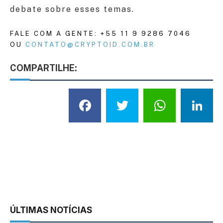
debate sobre esses temas.
FALE COM A GENTE: +55 11 9 9286 7046
OU
CONTATO@CRYPTOID.COM.BR
COMPARTILHE:
Facebook
Twitter
What
L
ÚLTIMAS NOTÍCIAS