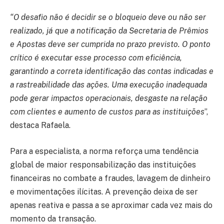
“O desafio não é decidir se o bloqueio deve ou não ser
realizado, já que a notificação da Secretaria de Prêmios
e Apostas deve ser cumprida no prazo previsto. O ponto
crítico é executar esse processo com eficiência,
garantindo a correta identificação das contas indicadas e
a rastreabilidade das ações. Uma execução inadequada
pode gerar impactos operacionais, desgaste na relação
com clientes e aumento de custos para as instituições
”,
destaca Rafaela.
Para a especialista, a norma reforça uma tendência
global de maior responsabilização das instituições
financeiras no combate a fraudes, lavagem de dinheiro
e movimentações ilícitas. A prevenção deixa de ser
apenas reativa e passa a se aproximar cada vez mais do
momento da transação.