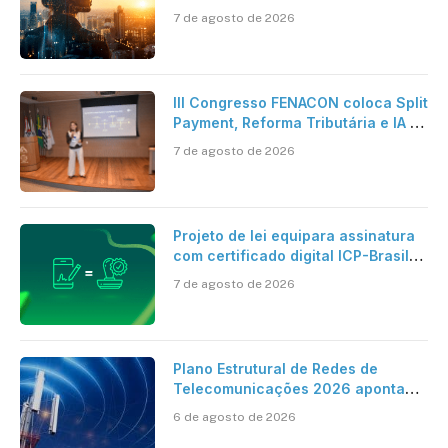
pesquisa científica revela a
7 de agosto de 2026
verdadeira era da inteligência
artificial
III Congresso FENACON coloca Split
Payment, Reforma Tributária e IA no
centro dos debates
7 de agosto de 2026
Projeto de lei equipara assinatura
com certificado digital ICP-Brasil
ao reconhecimento de firma em
7 de agosto de 2026
cartório
Plano Estrutural de Redes de
Telecomunicações 2026 aponta
avanço da cobertura móvel, mas
6 de agosto de 2026
mantém desafio