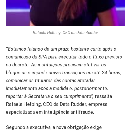
Rafaela Helbing, CEO da Data Rudder
“Estamos falando de um prazo bastante curto após o
comunicado da SPA para executar todo o fluxo previsto
no decreto. As instituições precisam efetivar os
bloqueios e impedir novas transações em até 24 horas,
comunicar os titulares das contas afetadas
imediatamente após a medida e, posteriormente,
reportar à Secretaria o seu cumprimento”,
ressalta
Rafaela Helbing, CEO da Data Rudder, empresa
especializada em inteligência antifraude.
Segundo a executiva, a nova obrigação exige