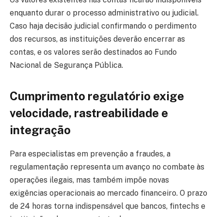
enquanto durar o processo administrativo ou judicial.
Caso haja decisão judicial confirmando o perdimento
dos recursos, as instituições deverão encerrar as
contas, e os valores serão destinados ao Fundo
Nacional de Segurança Pública.
Cumprimento regulatório exige
velocidade, rastreabilidade e
integração
Para especialistas em prevenção a fraudes, a
regulamentação representa um avanço no combate às
operações ilegais, mas também impõe novas
exigências operacionais ao mercado financeiro. O prazo
de 24 horas torna indispensável que bancos, fintechs e