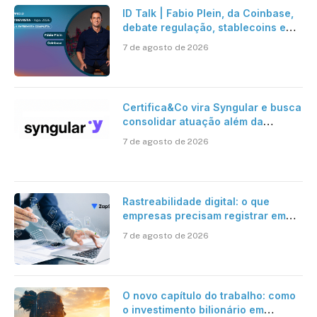
ID Talk | Fabio Plein, da Coinbase,
debate regulação, stablecoins e
risco onchain
7 de agosto de 2026
Certifica&Co vira Syngular e busca
consolidar atuação além da
certificação digital
7 de agosto de 2026
Rastreabilidade digital: o que
empresas precisam registrar em
jornadas digitais?
7 de agosto de 2026
O novo capítulo do trabalho: como
o investimento bilionário em