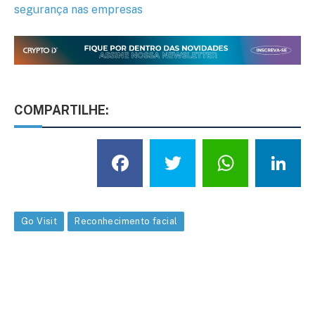
segurança nas empresas
COMPARTILHE:
Facebook
Twitter
What
L
Go Visit
Reconhecimento facial