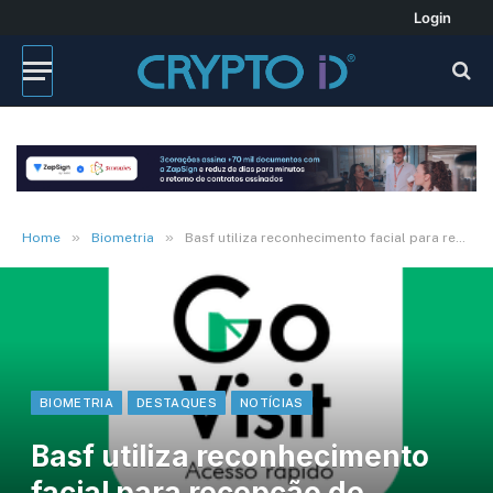
Login
»
»
Home
Biometria
Basf utiliza reconhecimento facial para recepção de visitantes
BIOMETRIA
DESTAQUES
NOTÍCIAS
Basf utiliza reconhecimento
facial para recepção de