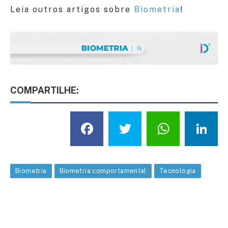
Leia outros artigos sobre
Biometria
!
COMPARTILHE:
Facebook
Twitter
What
L
Biometria
Biometria comportamental
Tecnologia