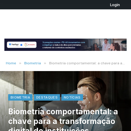
Login
»
»
Home
Biometria
Biometria comportamental: a chave para a transformação digital de instituições financeiras
BIOMETRIA
DESTAQUES
NOTÍCIAS
Biometria comportamental: a
chave para a transformação
digital de instituições