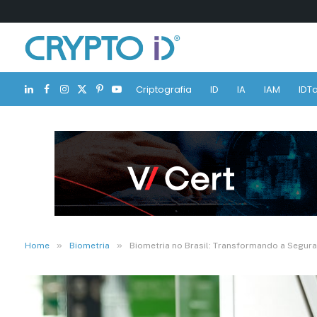
Criptografia
ID
IA
IAM
IDTa
LinkedIn
Facebook
Instagram
X
Pinterest
YouTube
(Twitter)
»
»
Home
Biometria
Biometria no Brasil: Transformando a Segura