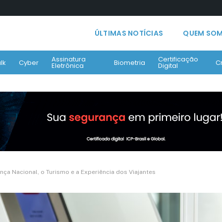
ÚLTIMAS NOTÍCIAS
QUEM SO
Assinatura
Certificação
lk
Cyber
Biometria
C
Eletrônica
Digital
nça Nacional, o Turismo e a Experiência dos Viajantes