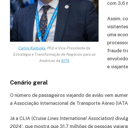
com 3,6 m
Assim, co
visitante
uma econo
processos
Carlos Kaduoka
, PhD e Vice-Presidente de
fraude tr
Estratégia e Transformação de Negócios para as
envolvido
Américas da
SITA
e viajante
Cenário geral
O número de passageiros viajando de avião vem aume
a Associação Internacional de Transporte Aéreo (IATA)
Já a CLIA (
Cruise Lines International Association
) divul
2024′
, que mostra que 31.7 milhões de pessoas viaja