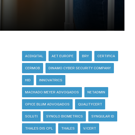
ACDIGITAL
AET EUROPE
BRY
CERTIFICA
CERMOB
DINAMO CYBER SECURITY COMPANY
HID
INNOVATRICS
MACHADO MEYER ADVOGADOS
NETADMIN
OPICE BLUM ADVOGADOS
QUALITYCERT
SOLUTI
SYNOLO BIOMETRICS
SYNGULAR ID
THALES DIS CPL
THALES
V/CERT