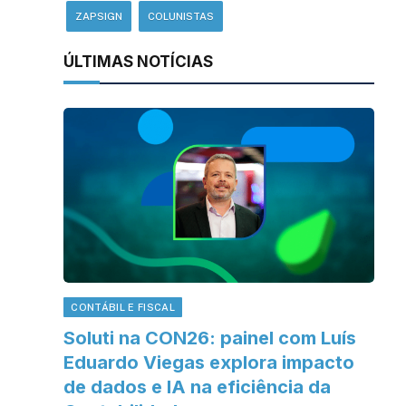
ZAPSIGN
COLUNISTAS
ÚLTIMAS NOTÍCIAS
CONTÁBIL E FISCAL
Soluti na CON26: painel com Luís
Eduardo Viegas explora impacto
de dados e IA na eficiência da