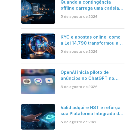
Quando a contingência
offline carrega uma cadeia
de confiança
5 de agosto de 2026
KYC e apostas online: como
a Lei 14.790 transformou a
verificação de identidade no
5 de agosto de 2026
mercado brasileiro
OpenAI inicia piloto de
anúncios no ChatGPT no
Brasil
5 de agosto de 2026
Valid adquire HST e reforça
sua Plataforma Integrada de
Segurança Digital
5 de agosto de 2026