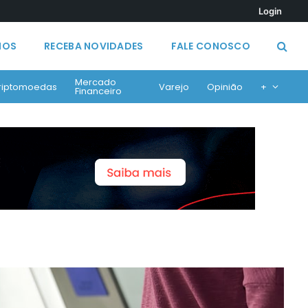
Login
MOS
RECEBA NOVIDADES
FALE CONOSCO
Mercado
riptomoedas
Varejo
Opinião
+
Financeiro