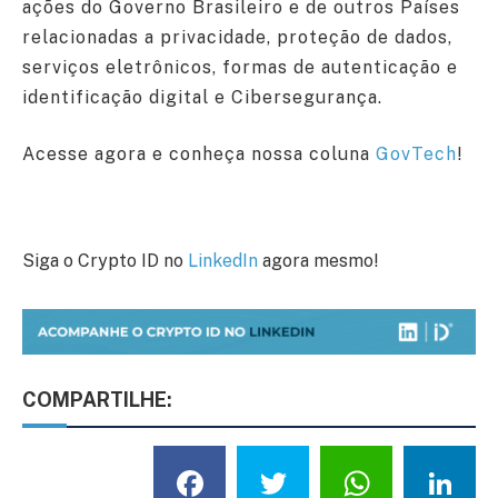
ações do Governo Brasileiro e de outros Países
relacionadas a privacidade, proteção de dados,
serviços eletrônicos, formas de autenticação e
identificação digital e Cibersegurança.
Acesse agora e conheça nossa coluna
GovTech
!
Siga o Crypto ID no
LinkedIn
agora mesmo!
COMPARTILHE:
Facebook
Twitter
What
L