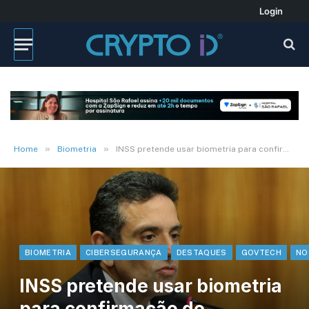
Login
»
»
Home
Biometria
INSS pretende usar biometria para confirmação de consignados
BIOMETRIA
CIBERSEGURANÇA
DESTAQUES
GOVTECH
NO
INSS pretende usar biometria
para confirmação de