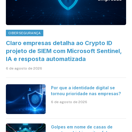
CIBERSEGURANÇA
Claro empresas detalha ao Crypto ID
projeto de SIEM com Microsoft Sentinel,
IA e resposta automatizada
6 de agosto de 2026
Por que a identidade digital se
tornou prioridade nas empresas?
6 de agosto de 2026
Golpes em nome de casas de