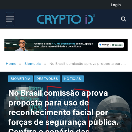
Login
»
»
Home
Biometria
No Brasil comissão aprova proposta para uso de reconhecimento facial por forças de segurança pública. Confira o cenário das regulações em outros países
BIOMETRIA
DESTAQUES
NOTÍCIAS
No Brasil comissão aprova
proposta para uso de
reconhecimento facial por
forças de segurança pública.
Confira o cenário das