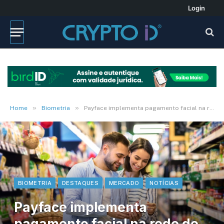
Login
»
»
Home
Biometria
Payface implementa pagamento facial na rede de supermercados St Marche
BIOMETRIA
DESTAQUES
MERCADO
NOTÍCIAS
Payface implementa
pagamento facial na rede de