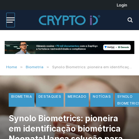
Login
»
»
Home
Biometria
Synolo Biometrics: pioneira em identificação biométrica Neonatal lança solução para América Latina
BIOMETRIA
DESTAQUES
MERCADO
NOTÍCIAS
SYNOLO
BIOMETRIC
Synolo Biometrics: pioneira
em identificação biométrica
Neonatal lança solução para