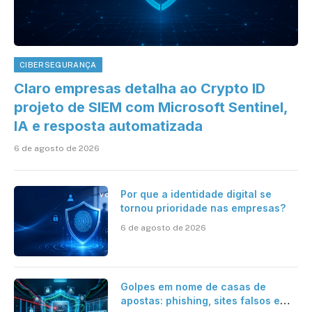
CIBERSEGURANÇA
Claro empresas detalha ao Crypto ID
projeto de SIEM com Microsoft Sentinel,
IA e resposta automatizada
6 de agosto de 2026
Por que a identidade digital se
tornou prioridade nas empresas?
6 de agosto de 2026
Golpes em nome de casas de
apostas: phishing, sites falsos e