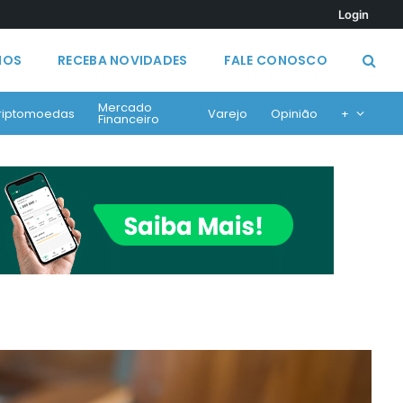
Login
MOS
RECEBA NOVIDADES
FALE CONOSCO
Mercado
riptomoedas
Varejo
Opinião
+
Financeiro