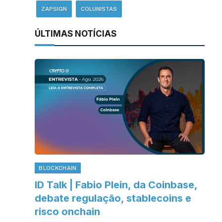
ZAPSIGN
COLUNISTAS
ÚLTIMAS NOTÍCIAS
BLOCKCHAIN
ID Talk | Fabio Plein, da Coinbase,
debate regulação, stablecoins e
risco onchain