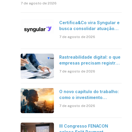
7 de agosto de 2026
Certifica&Co vira Syngular e
busca consolidar atuação
além da certificação digital
7 de agosto de 2026
Rastreabilidade digital: o que
empresas precisam registrar
em jornadas digitais?
7 de agosto de 2026
O novo capítulo do trabalho:
como o investimento
bilionário em pesquisa
7 de agosto de 2026
científica revela a
verdadeira era da
inteligência artificial
III Congresso FENACON
coloca Split Payment,