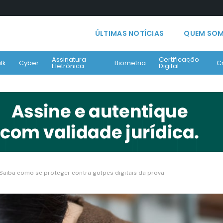
ÚLTIMAS NOTÍCIAS
QUEM SO
Assinatura
Certificação
lk
Cyber
Biometria
C
Eletrônica
Digital
Saiba como se proteger contra golpes digitais da prova