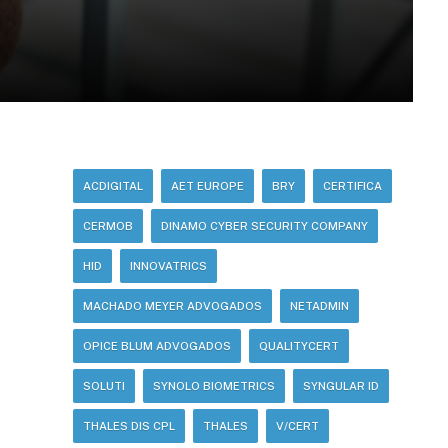
ACDIGITAL
AET EUROPE
BRY
CERTIFICA
CERMOB
DINAMO CYBER SECURITY COMPANY
HID
INNOVATRICS
MACHADO MEYER ADVOGADOS
NETADMIN
OPICE BLUM ADVOGADOS
QUALITYCERT
SOLUTI
SYNOLO BIOMETRICS
SYNGULAR ID
THALES DIS CPL
THALES
V/CERT