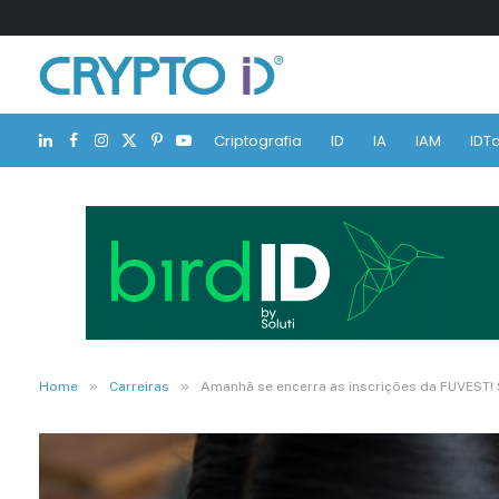
Criptografia
ID
IA
IAM
IDTa
LinkedIn
Facebook
Instagram
X
Pinterest
YouTube
(Twitter)
»
»
Home
Carreiras
Amanhã se encerra as inscrições da FUVEST! 