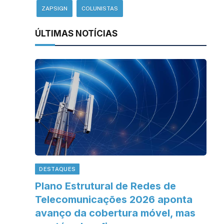
ZAPSIGN
COLUNISTAS
ÚLTIMAS NOTÍCIAS
DESTAQUES
Plano Estrutural de Redes de
Telecomunicações 2026 aponta
avanço da cobertura móvel, mas