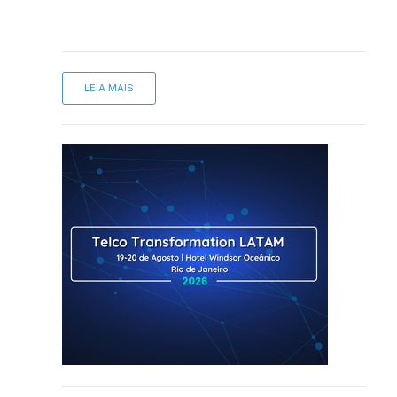
LEIA MAIS
sApp
inkedIn