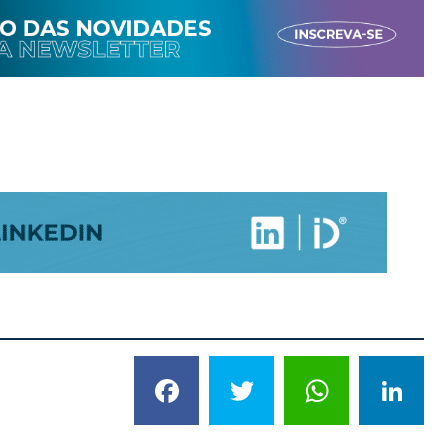
Facebook
Twitter
What
L