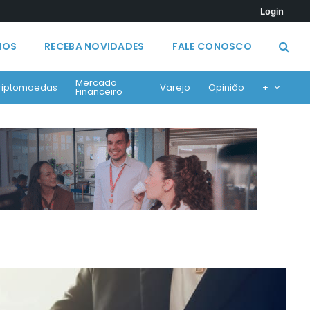
Login
MOS
RECEBA NOVIDADES
FALE CONOSCO
Mercado
riptomoedas
Varejo
Opinião
+
Financeiro