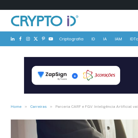
Criptografia
ID
IA
IAM
IDTa
LinkedIn
Facebook
Instagram
X
Pinterest
YouTube
(Twitter)
»
»
Home
Carreiras
Parceria CARF e FGV: Inteligência Artificial va