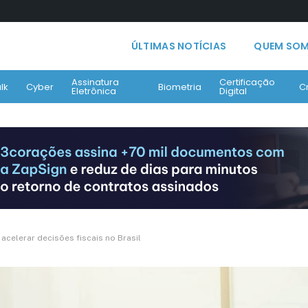
ÚLTIMAS NOTÍCIAS
QUEM SO
Assinatura
Certificação
lk
Cyber
Biometria
C
Eletrônica
Digital
i acelerar decisões fiscais no Brasil