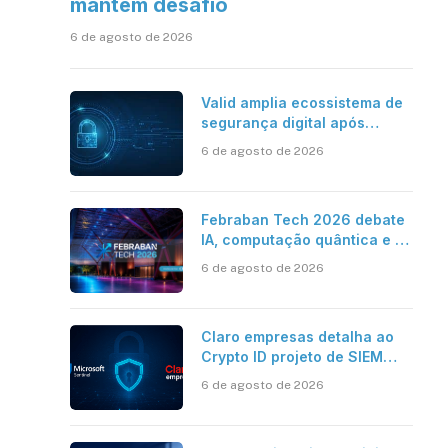
mantém desafio
6 de agosto de 2026
Valid amplia ecossistema de
segurança digital após
aquisições da HST e Diazero
6 de agosto de 2026
Febraban Tech 2026 debate
IA, computação quântica e os
novos desafios da tecnologia
6 de agosto de 2026
bancária
Claro empresas detalha ao
Crypto ID projeto de SIEM
com Microsoft Sentinel, IA e
6 de agosto de 2026
resposta automatizada