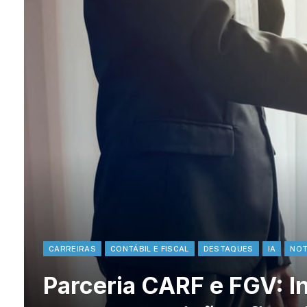
CARREIRAS
CONTÁBIL E FISCAL
DESTAQUES
IA
NOT
Parceria CARF e FGV: Int