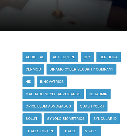
ACDIGITAL
AET EUROPE
BRY
CERTIFICA
CERMOB
DINAMO CYBER SECURITY COMPANY
HID
INNOVATRICS
MACHADO MEYER ADVOGADOS
NETADMIN
OPICE BLUM ADVOGADOS
QUALITYCERT
SOLUTI
SYNOLO BIOMETRICS
SYNGULAR ID
THALES DIS CPL
THALES
V/CERT