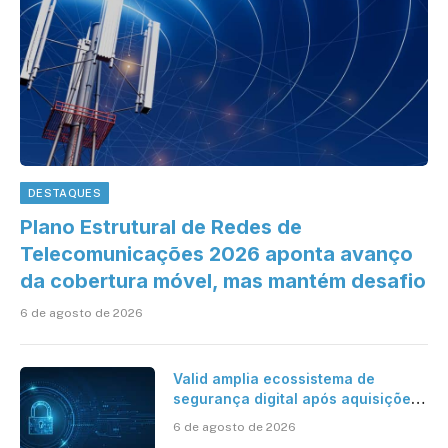
DESTAQUES
Plano Estrutural de Redes de
Telecomunicações 2026 aponta avanço
da cobertura móvel, mas mantém desafio
6 de agosto de 2026
Valid amplia ecossistema de
segurança digital após aquisições
da HST e Diazero
6 de agosto de 2026