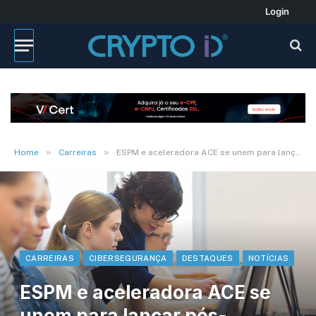
Login
»
»
Home
Carreiras
ESPM e aceleradora ACE se unem para lançar pós-graduação inédita no Brasil
CARREIRAS
CIBERSEGURANÇA
DESTAQUES
NOTÍCIAS
ESPM e aceleradora ACE se
unem para lançar pós-