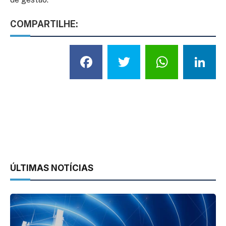
COMPARTILHE:
Facebook
Twitter
What
L
ÚLTIMAS NOTÍCIAS