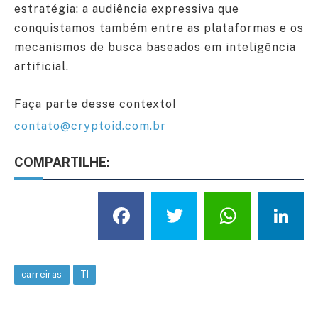
estratégia: a audiência expressiva que
conquistamos também entre as plataformas e os
mecanismos de busca baseados em inteligência
artificial.
Faça parte desse contexto!
contato@cryptoid.com.br
COMPARTILHE:
Facebook
Twitter
What
L
carreiras
TI