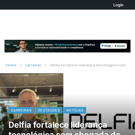
Login
»
»
Home
Carreiras
Delfia fortalece liderança tecnológica com chegada de Leonardo Santos como CTO
CARREIRAS
DESTAQUES
NOTÍCIAS
Delfia fortalece liderança
tecnológica com chegada de