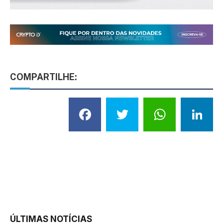
COMPARTILHE:
Facebook
Twitter
What
L
ÚLTIMAS NOTÍCIAS