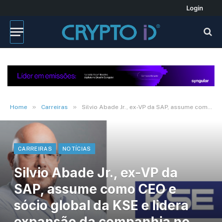
Login
»
»
Home
Carreiras
Silvio Abade Jr., ex-VP da SAP, assume como CEO e sócio global da KSE e lidera expansão da companhia no Brasil
CARREIRAS
NOTÍCIAS
Silvio Abade Jr., ex-VP da
SAP, assume como CEO e
sócio global da KSE e lidera
expansão da companhia no