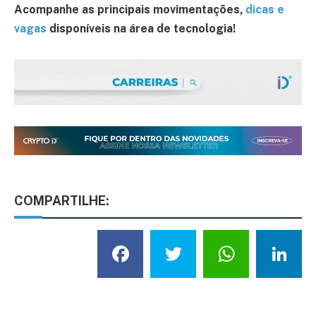
Acompanhe as principais movimentações,
dicas e
vagas
disponíveis na área de tecnologia!
COMPARTILHE:
Facebook
Twitter
What
L