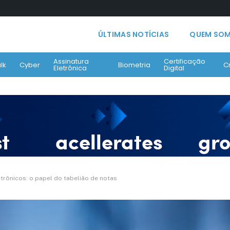
ÚLTIMAS NOTÍCIAS
QUEM SO
Assinatura
Certificação
lk
Cyber
Biometria
C
Eletrônica
Digital
rônicos: o papel do tabelião de notas