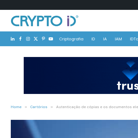
Criptografia
ID
IA
IAM
IDTa
LinkedIn
Facebook
Instagram
X
Pinterest
YouTube
(Twitter)
»
»
Home
Cartórios
Autenticação de cópias e os documentos elet