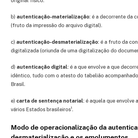
original físico.
b)
autenticação-materialização
: é a decorrente da 
(fruto da impressão do arquivo digital).
c)
autenticação-desmaterialização
: é a fruto da co
digitalizada (oriunda de uma digitalização do documen
d)
autenticação digital
: é a que envolve a que decorr
idêntico, tudo com o atesto do tabelião acompanhado 
Brasil.
e)
carta de sentença notarial
: é aquela que envolve
1
vários Estados brasileiros
.
Modo de operacionalização da autentica
desmaterialização e os emolumentos