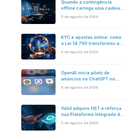
Quando a contingência
offline carrega uma cadeia
de confiança
5 de agosto de 2026
KYC e apostas online: como
a Lei 14.790 transformou a
verificação de identidade no
5 de agosto de 2026
mercado brasileiro
OpenAI inicia piloto de
anúncios no ChatGPT no
Brasil
5 de agosto de 2026
Valid adquire HST e reforça
sua Plataforma Integrada de
Segurança Digital
5 de agosto de 2026