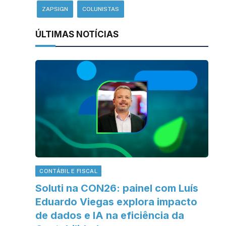
ZAPSIGN
COLUNISTAS
ÚLTIMAS NOTÍCIAS
CONTÁBIL E FISCAL
Soluti na CON26: painel com Luís
Eduardo Viegas explora impacto
de dados e IA na eficiência da