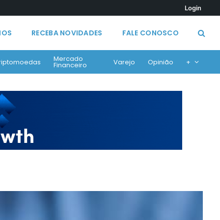
Login
MOS
RECEBA NOVIDADES
FALE CONOSCO
Mercado
riptomoedas
Varejo
Opinião
+
Financeiro