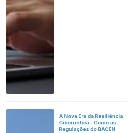
A Nova Era da Resiliência
Cibernética – Como as
Regulações do BACEN