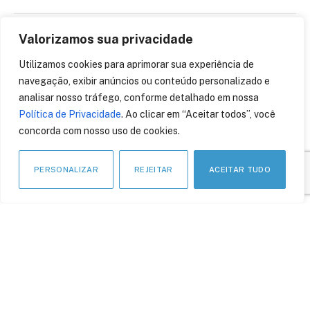
Valorizamos sua privacidade
O futuro das mulheres na
segurança cibernética.
Utilizamos cookies para aprimorar sua experiência de
Por Longinus Timochenco
navegação, exibir anúncios ou conteúdo personalizado e
analisar nosso tráfego, conforme detalhado em nossa
17 de outubro de 2018
Política de Privacidade
. Ao clicar em “Aceitar todos”, você
concorda com nosso uso de cookies.
PERSONALIZAR
REJEITAR
ACEITAR TUDO