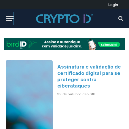
Login
Assinatura e validação de
certificado digital para se
proteger contra
ciberataques
29 de outubro de 2018