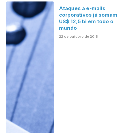
Ataques a e-mails
corporativos já somam
US$ 12,5 bi em todo o
mundo
22 de outubro de 2018