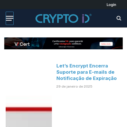
Login
Let’s Encrypt Encerra
Suporte para E-mails de
Notificação de Expiração
29 de janeiro de 2025