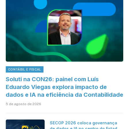
CONTÁBIL E FISCAL
Soluti na CON26: painel com Luís
Eduardo Viegas explora impacto de
dados e IA na eficiência da Contabilidade
5 de agosto de 2026
SECOP 2026 coloca governança
de dados e IA no centro do Estado