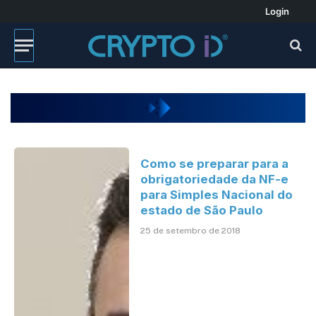
Login
Como se preparar para a
obrigatoriedade da NF-e
para Simples Nacional do
estado de São Paulo
25 de setembro de 2018