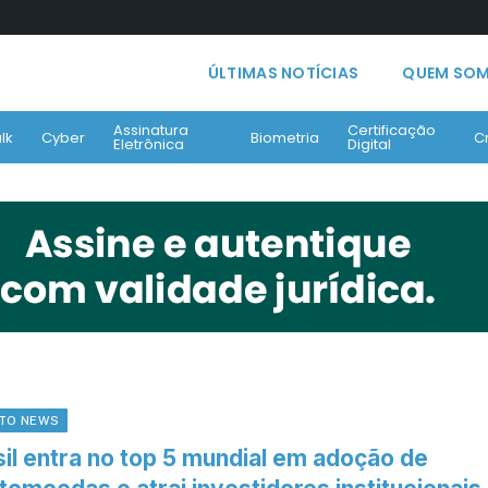
ÚLTIMAS NOTÍCIAS
QUEM SO
Assinatura
Certificação
lk
Cyber
Biometria
C
Eletrônica
Digital
TO NEWS
sil entra no top 5 mundial em adoção de