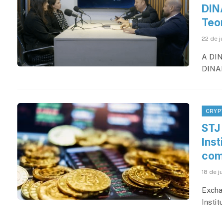
DIN
Teo
22 de 
A DIN
DINAM
CRYP
STJ
Inst
com
18 de 
Excha
Instit