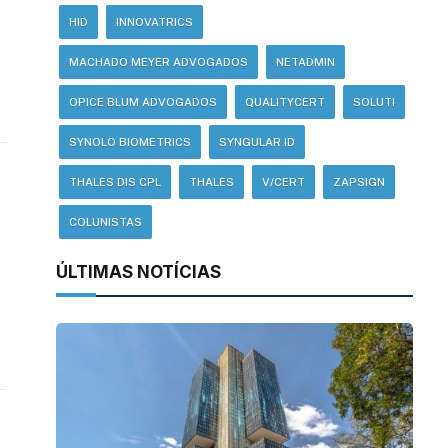
HID
INNOVATRICS
MACHADO MEYER ADVOGADOS
NETADMIN
OPICE BLUM ADVOGADOS
QUALITYCERT
SOLUTI
SYNOLO BIOMETRICS
SYNGULAR ID
THALES DIS CPL
THALES
V/CERT
ZAPSIGN
COLUNISTAS
ÚLTIMAS NOTÍCIAS