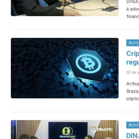
DINAM
à ado
financ
BLOC
Cri
reg
22 de 
Arthur
Braza
cript
BLOC
DIN