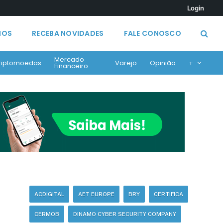
Login
MOS
RECEBA NOVIDADES
FALE CONOSCO
Mercado
riptomoedas
Varejo
Opinião
+
Financeiro
ACDIGITAL
AET EUROPE
BRY
CERTIFICA
CERMOB
DINAMO CYBER SECURITY COMPANY