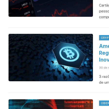
Cartão
pesso
compr
CRYP
Amé
Reg
Ino
30 de 
3 raz
de um
CIBE