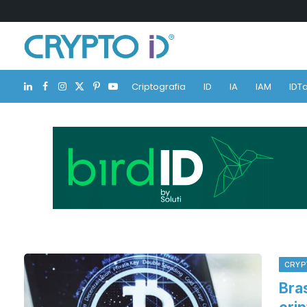
Criptografia
ID
IA
IAM
IDTa
LinkedIn
Facebook
Instagram
X
Pinterest
YouTube
(Twitter)
CRYP
Bra