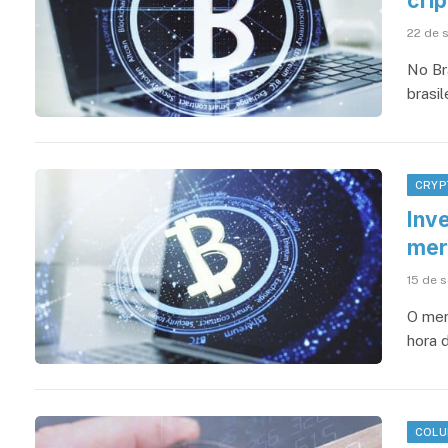
crip
22 de 
No Br
brasi
CRYP
Inv
merc
15 de 
O mer
hora 
COLU