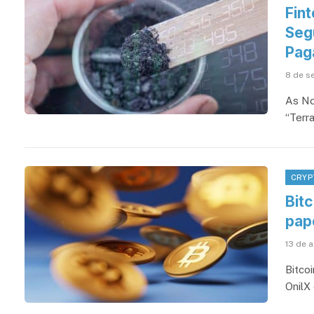
Fin
Seg
Pag
8 de s
As No
“Terr
CRYP
Bitc
pap
13 de 
Bitcoi
OnilX