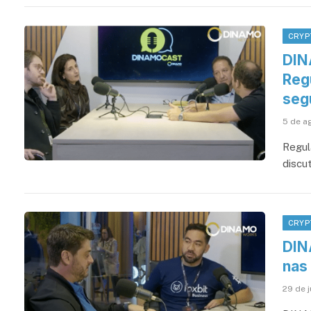
CRYP
DIN
Reg
segu
5 de a
Regula
discu
CRYP
DIN
nas 
29 de 