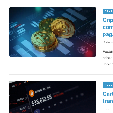
CRYP
Cri
com
pag
17 de j
Foxbi
cript
univer
CRYP
Car
tra
18 de 