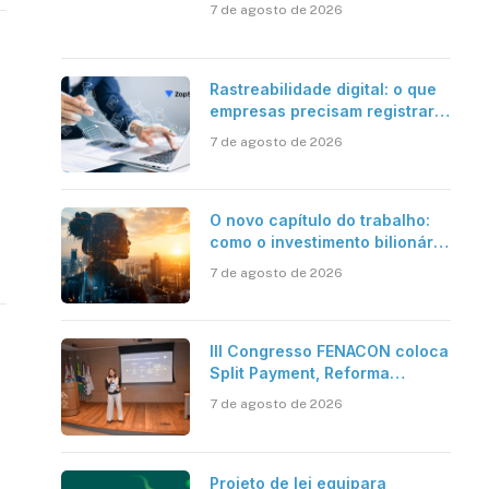
além da certificação digital
7 de agosto de 2026
Rastreabilidade digital: o que
empresas precisam registrar
em jornadas digitais?
7 de agosto de 2026
O novo capítulo do trabalho:
como o investimento bilionário
em pesquisa científica revela
7 de agosto de 2026
a verdadeira era da
inteligência artificial
III Congresso FENACON coloca
Split Payment, Reforma
Tributária e IA no centro dos
7 de agosto de 2026
debates
Projeto de lei equipara