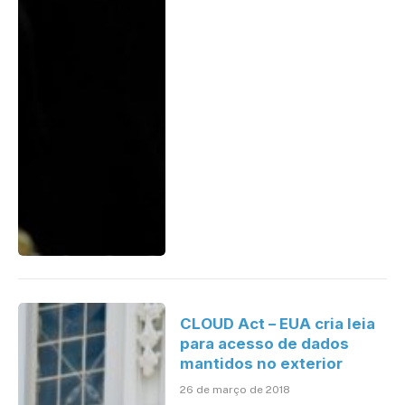
CLOUD Act – EUA cria leia
para acesso de dados
mantidos no exterior
26 de março de 2018