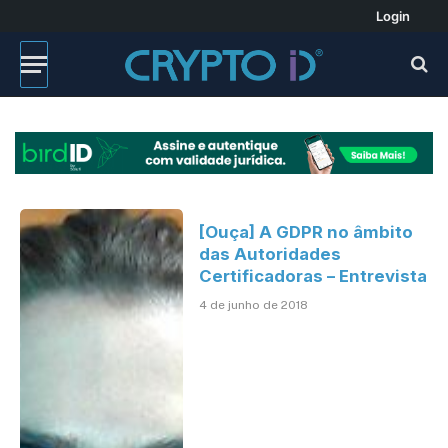
Login
[Ouça] A GDPR no âmbito
das Autoridades
Certificadoras – Entrevista
4 de junho de 2018