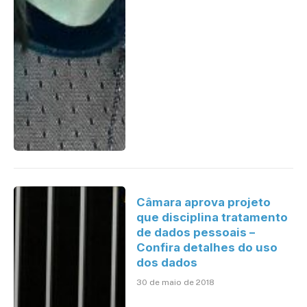
Câmara aprova projeto
que disciplina tratamento
de dados pessoais –
Confira detalhes do uso
dos dados
30 de maio de 2018