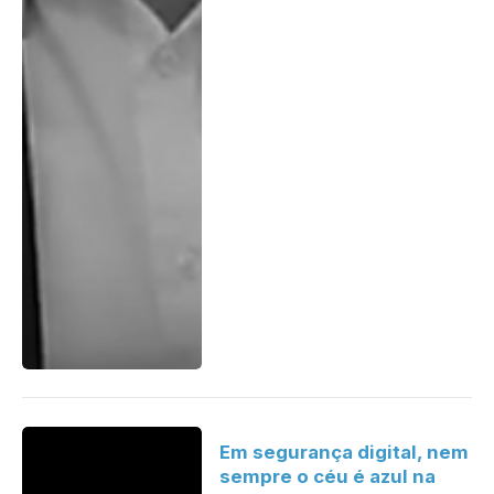
Em segurança digital, nem
sempre o céu é azul na