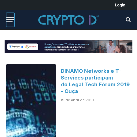
Login
DINAMO Networks e T-
Services participam
do Legal Tech Fórum 2019
– Ouça
19 de abril de 2019