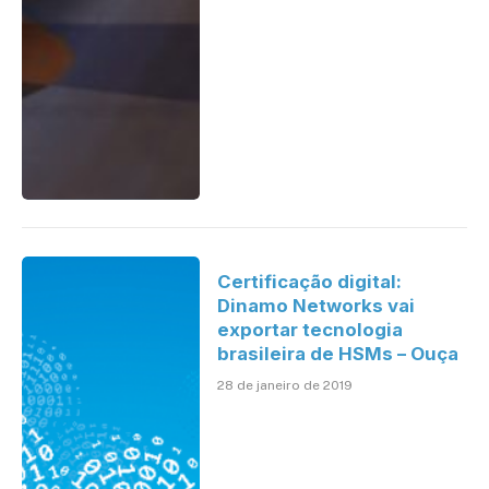
Certificação digital:
Dinamo Networks vai
exportar tecnologia
brasileira de HSMs – Ouça
28 de janeiro de 2019