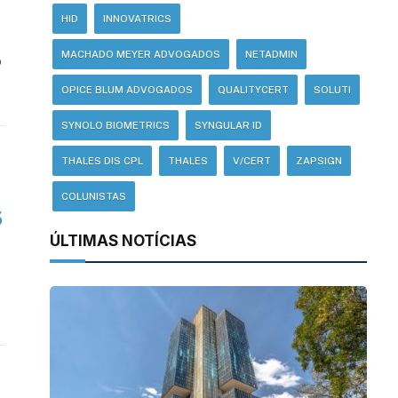
HID
INNOVATRICS
MACHADO MEYER ADVOGADOS
NETADMIN
o
OPICE BLUM ADVOGADOS
QUALITYCERT
SOLUTI
SYNOLO BIOMETRICS
SYNGULAR ID
THALES DIS CPL
THALES
V/CERT
ZAPSIGN
COLUNISTAS
5
ÚLTIMAS NOTÍCIAS