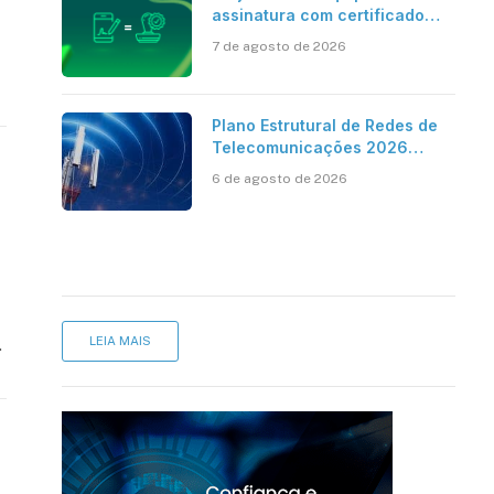
assinatura com certificado
digital ICP-Brasil ao
7 de agosto de 2026
reconhecimento de firma em
cartório
Plano Estrutural de Redes de
Telecomunicações 2026
aponta avanço da cobertura
6 de agosto de 2026
móvel, mas mantém desafio
LEIA MAIS
.