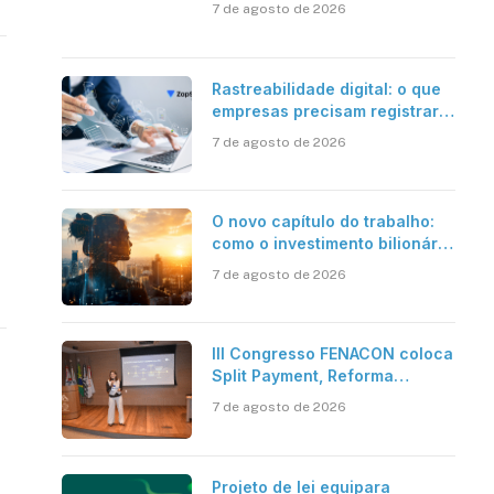
7 de agosto de 2026
Rastreabilidade digital: o que
empresas precisam registrar
em jornadas digitais?
7 de agosto de 2026
O novo capítulo do trabalho:
como o investimento bilionário
em pesquisa científica revela
7 de agosto de 2026
a verdadeira era da
inteligência artificial
III Congresso FENACON coloca
Split Payment, Reforma
Tributária e IA no centro dos
7 de agosto de 2026
debates
Projeto de lei equipara