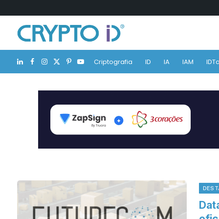
Criptografia
ID
IA
IAM
IDTa
LinkedIn
Facebook
Instagram
X
Pinterest
YouTube
(Twitter)
DEST
Dat
ofi