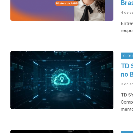
Bras
4 de s
Entre
respo
CLOU
TD 
no B
3 de s
TD SY
Compe
mento