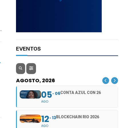
…
EVENTOS
r
AGOSTO, 2026
05
CONTA AZUL CON 26
06
AGO
12
BLOCKCHAIN RIO 2026
13
AGO