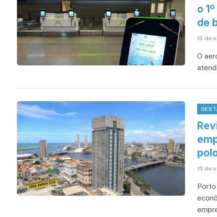
o 1º
de 
16 de 
O aer
atend
DEST
Revi
emp
pol
15 de 
Porto
econô
empre