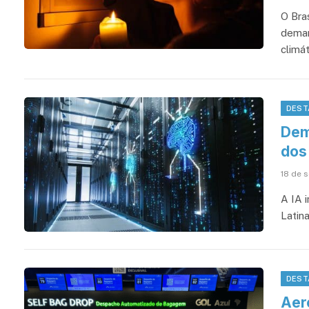
O Bra
deman
climát
DEST
Dem
dos 
18 de 
A IA 
Latin
DEST
Aer