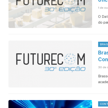
1 de o
O Dat
do paí
BRA
Bra
Con
30 de 
Brass
acade
CONT