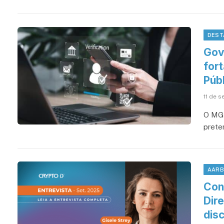
DEST
Gov
for
Públ
11 de 
O MGI
preten
AAR
Con
Dir
dis