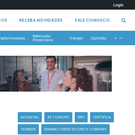
Login
MOS
RECEBA NOVIDADES
FALE CONOSCO
Mercado
riptomoedas
Varejo
Opinião
+
Financeiro
ACDIGITAL
AET EUROPE
BRY
CERTIFICA
CERMOB
DINAMO CYBER SECURITY COMPANY