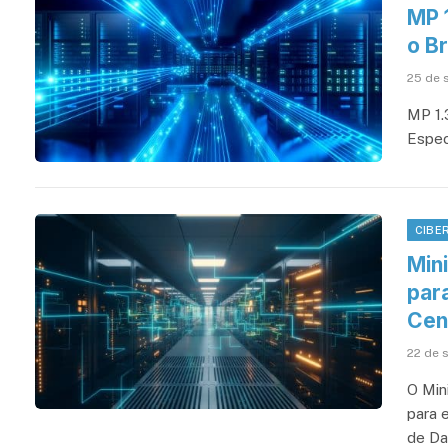
MP 
o Br
25 de 
MP 1.
Espec
CIBE
Min
para
Cen
22 de 
O Min
para 
de Da