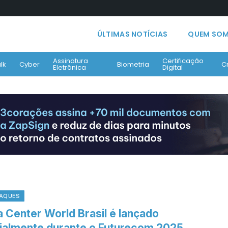
ÚLTIMAS NOTÍCIAS
QUEM SO
Assinatura
Certificação
lk
Cyber
Biometria
C
Eletrônica
Digital
AQUES
a Center World Brasil é lançado
cialmente durante o Futurecom 2025