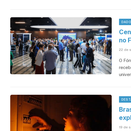
DAD
Cen
no 
22 de 
O Fór
receb
unive
DEST
Bras
expl
19 de 