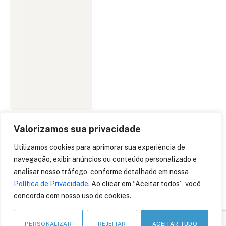
Valorizamos sua privacidade
IDEMIA fornece
Utilizamos cookies para aprimorar sua experiência de
tecnologias para ativar
navegação, exibir anúncios ou conteúdo personalizado e
assinaturas no Japão em
analisar nosso tráfego, conforme detalhado em nossa
dispositivos IoT e
Política de Privacidade
. Ao clicar em “Aceitar todos”, você
wearables da SoftBank
concorda com nosso uso de cookies.
8 de novembro de 2017
PERSONALIZAR
REJEITAR
ACEITAR TUDO