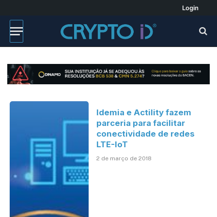
Login
Idemia e Actility fazem
parceria para facilitar
conectividade de redes
LTE-IoT
2 de março de 2018