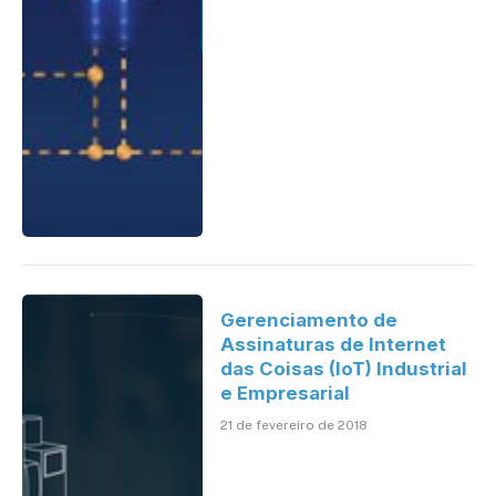
Gerenciamento de
Assinaturas de Internet
das Coisas (IoT) Industrial
e Empresarial
21 de fevereiro de 2018