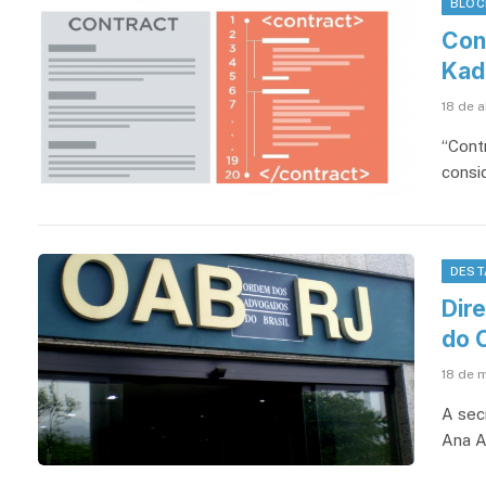
BLOC
Con
Kad
18 de a
“Contr
consi
DEST
Dir
do 
18 de 
A secr
Ana A