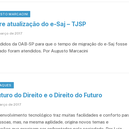
STO MARCACINI
e atualização do e-Saj – TJSP
março de 2017
didos da OAB-SP para que o tempo de migração do e-Saj fosse
ado foram atendidos. Por Augusto Marcacini
AQUES
turo do Direito e o Direito do Futuro
arço de 2017
envolvimento tecnológico traz muitas facilidades e conforto par
ssoas, mas, na mesma agilidade, origina novos temas e
ssões que precisam ser enfrentados pela sociedade. Por Luiz