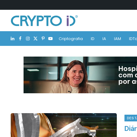
Criptografia
ID
IA
IAM
IDTa
LinkedIn
Facebook
Instagram
X
Pinterest
YouTube
(Twitter)
DEST
Diár