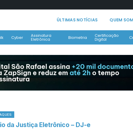
ÚLTIMAS NOTÍCIAS
QUEM SO
Assinatura
Certificação
lk
Cyber
Biometria
C
Eletrônica
Digital
AQUES
io da Justiça Eletrônico – DJ-e