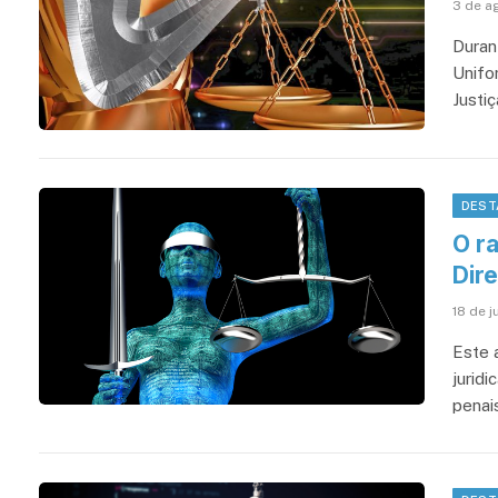
3 de a
Duran
Unifo
Justiç
DEST
O r
Dire
18 de j
Este a
jurid
penais