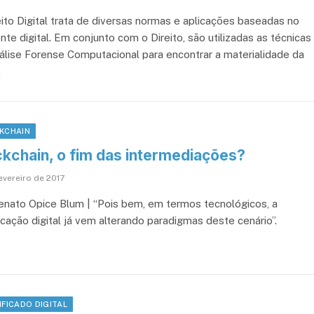
eito Digital trata de diversas normas e aplicações baseadas no
te digital. Em conjunto com o Direito, são utilizadas as técnicas
álise Forense Computacional para encontrar a materialidade da
.
KCHAIN
ckchain, o fim das intermediações?
evereiro de 2017
enato Opice Blum | “Pois bem, em termos tecnológicos, a
icação digital já vem alterando paradigmas deste cenário”.
IFICADO DIGITAL