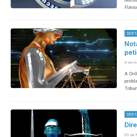
Flávio
DEST
Not
pet
6 de m
A Ord
probl
Tribun
DEST
Dire
20 de 