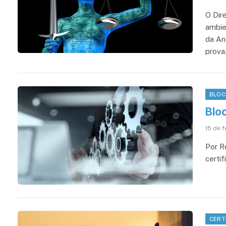
O Dir
ambien
da An
prova
BLOC
Blo
15 de f
Por R
certif
CERT