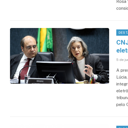
Rosa 
consi
DEST
CNJ
ele
5 de j
A pre
Lúcia,
integ
eletrô
tribu
pelo 