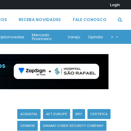
Login
MOS
RECEBA NOVIDADES
FALE CONOSCO
Mercado
riptomoedas
Varejo
Opinião
+
Financeiro
ACDIGITAL
AET EUROPE
BRY
CERTIFICA
CERMOB
DINAMO CYBER SECURITY COMPANY