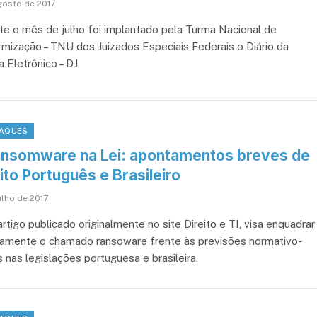
gosto de 2017
te o mês de julho foi implantado pela Turma Nacional de
rmização – TNU dos Juizados Especiais Federais o Diário da
a Eletrônico – DJ
AQUES
ansomware na Lei: apontamentos breves de
ito Português e Brasileiro
ulho de 2017
rtigo publicado originalmente no site Direito e TI, visa enquadrar
icamente o chamado ransoware frente às previsões normativo-
 nas legislações portuguesa e brasileira.