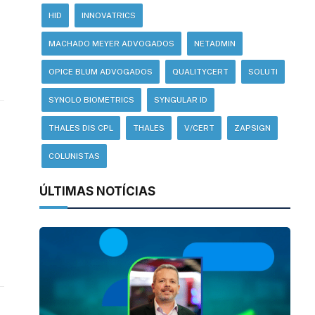
HID
INNOVATRICS
MACHADO MEYER ADVOGADOS
NETADMIN
OPICE BLUM ADVOGADOS
QUALITYCERT
SOLUTI
SYNOLO BIOMETRICS
SYNGULAR ID
THALES DIS CPL
THALES
V/CERT
ZAPSIGN
COLUNISTAS
ÚLTIMAS NOTÍCIAS