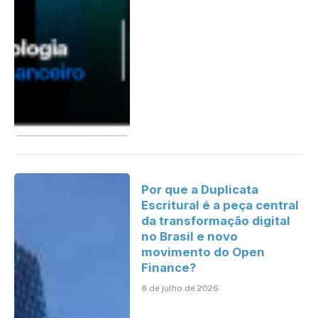
Por que a Duplicata
Escritural é a peça central
da transformação digital
no Brasil e novo
movimento do Open
Finance?
8 de julho de 2026