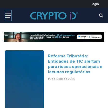
Login
Reforma Tributária:
Entidades de TIC alertam
para riscos operacionais e
lacunas regulatórias
14 de julho de 2026