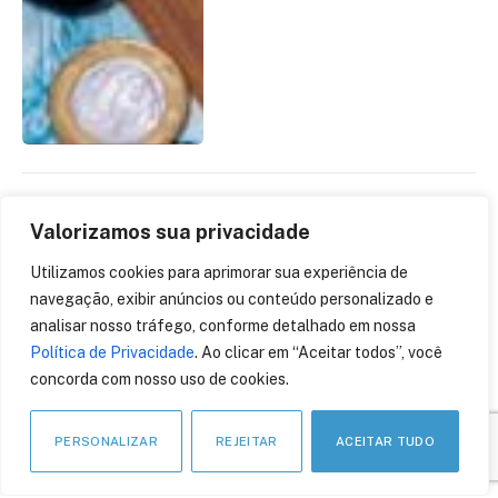
DINAMO amplia atuação e
Valorizamos sua privacidade
acelera estratégia para se
Utilizamos cookies para aprimorar sua experiência de
tornar uma das principais
navegação, exibir anúncios ou conteúdo personalizado e
empresas brasileiras de
cibersegurança
analisar nosso tráfego, conforme detalhado em nossa
Política de Privacidade
. Ao clicar em “Aceitar todos”, você
1 de julho de 2026
concorda com nosso uso de cookies.
PERSONALIZAR
REJEITAR
ACEITAR TUDO