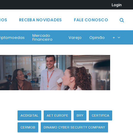
Login
MOS
RECEBA NOVIDADES
FALE CONOSCO
Mercado
riptomoedas
Varejo
Opinião
+
Financeiro
ACDIGITAL
AET EUROPE
BRY
CERTIFICA
CERMOB
DINAMO CYBER SECURITY COMPANY