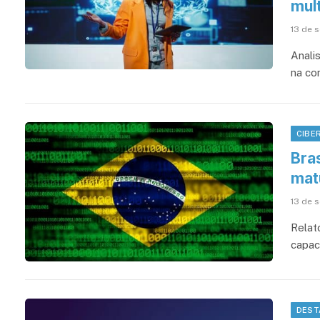
mul
13 de 
Analis
na co
CIBE
Bra
mat
13 de 
Relat
capac
DEST