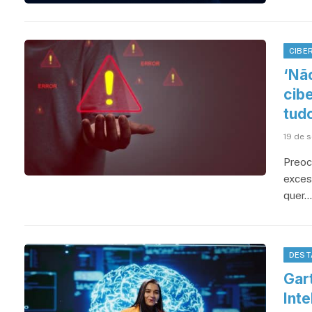
CIBE
‘Nã
cib
tud
19 de 
Preoc
exces
quer…
DEST
Gar
Inte