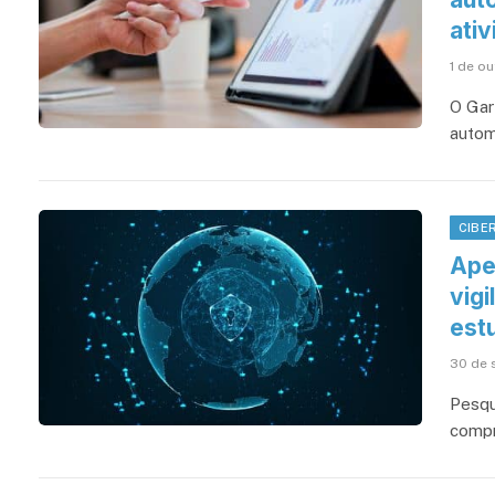
ati
1 de o
O Gar
autom
CIBE
Ape
vigi
est
30 de 
Pesqu
compr