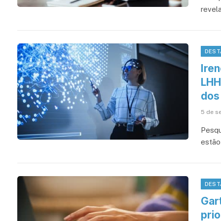
revel
DEST
Ire
LHH
dos 
5 de s
Pesqu
estão
DEST
Gar
pri