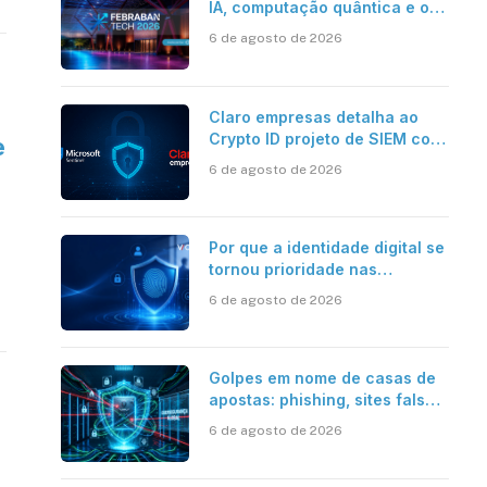
IA, computação quântica e os
novos desafios da tecnologia
6 de agosto de 2026
bancária
Claro empresas detalha ao
Crypto ID projeto de SIEM com
e
Microsoft Sentinel, IA e
6 de agosto de 2026
resposta automatizada
Por que a identidade digital se
tornou prioridade nas
empresas?
6 de agosto de 2026
Golpes em nome de casas de
apostas: phishing, sites falsos
e como se proteger
6 de agosto de 2026