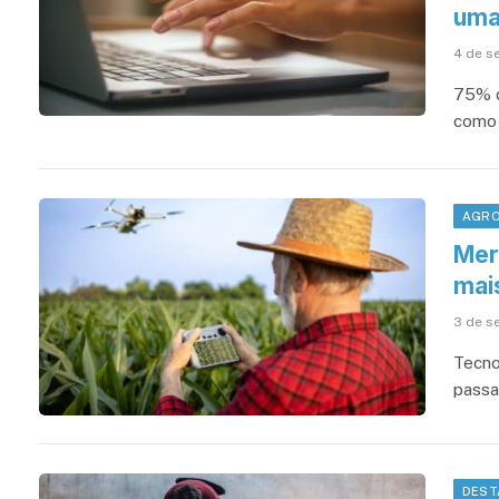
uma
4 de s
75% d
como 
AGRO
Mer
mai
3 de s
Tecno
passa
DEST