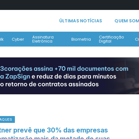
ÚLTIMAS NOTÍCIAS
QUEM SO
Assinatura
Certificação
lk
Cyber
Biometria
C
Eletrônica
Digital
AQUES
tner prevê que 30% das empresas
omatizarão mais da metade de suas