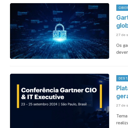
CIBE
Gar
glo
27 de 
Os ga
devem
DEST
Pla
ger
27 de 
Tema 
reali