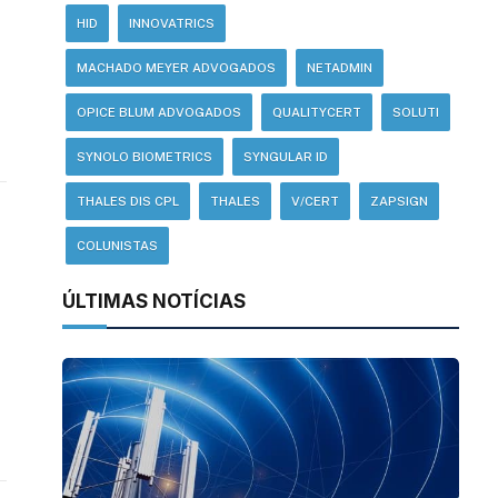
HID
INNOVATRICS
MACHADO MEYER ADVOGADOS
NETADMIN
OPICE BLUM ADVOGADOS
QUALITYCERT
SOLUTI
SYNOLO BIOMETRICS
SYNGULAR ID
THALES DIS CPL
THALES
V/CERT
ZAPSIGN
COLUNISTAS
ÚLTIMAS NOTÍCIAS