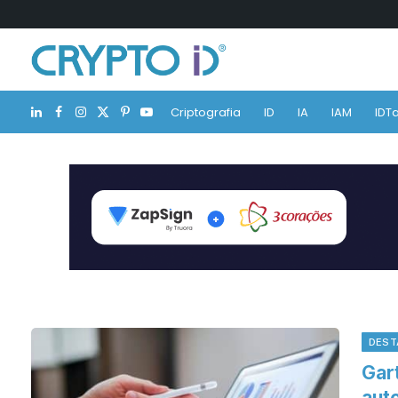
Criptografia
ID
IA
IAM
IDTa
LinkedIn
Facebook
Instagram
X
Pinterest
YouTube
(Twitter)
DEST
Gar
aut