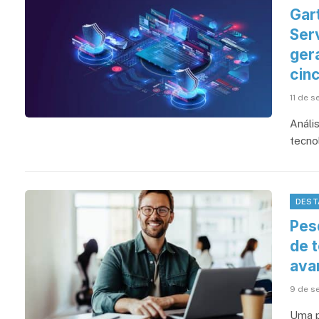
Gar
Serv
ger
cin
11 de 
Análi
tecno
DEST
Pesq
de 
ava
9 de s
Uma p