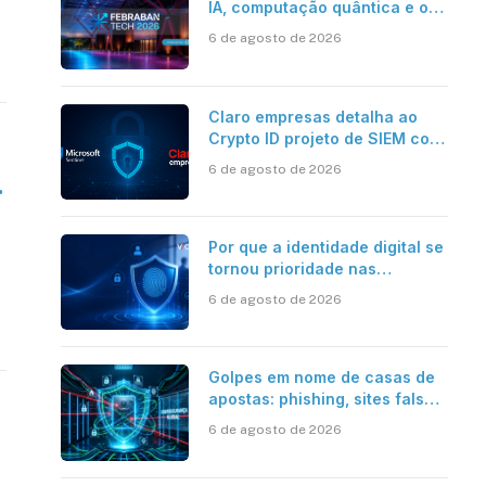
IA, computação quântica e os
novos desafios da tecnologia
6 de agosto de 2026
bancária
Claro empresas detalha ao
Crypto ID projeto de SIEM com
Microsoft Sentinel, IA e
6 de agosto de 2026
resposta automatizada
.
Por que a identidade digital se
tornou prioridade nas
empresas?
6 de agosto de 2026
Golpes em nome de casas de
apostas: phishing, sites falsos
e como se proteger
6 de agosto de 2026