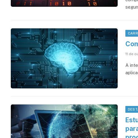
segun
CARR
Como
11 de 
A inte
aplica
DEST
Est
par
proc