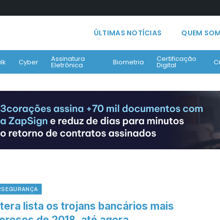
ÚLTIMAS NOTÍCIAS
QUEM SO
Assinatura
Certificação
lk
Cyber
Biometria
C
Eletrônica
Digital
RSEGURANÇA
era lista os trojans bancários mais
erosos de 2018, até agora