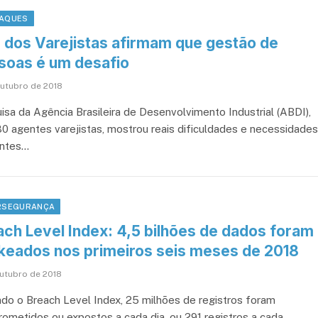
AQUES
 dos Varejistas afirmam que gestão de
soas é um desafio
outubro de 2018
isa da Agência Brasileira de Desenvolvimento Industrial (ABDI),
0 agentes varejistas, mostrou reais dificuldades e necessidades
ntes…
RSEGURANÇA
ach Level Index: 4,5 bilhões de dados foram
keados nos primeiros seis meses de 2018
outubro de 2018
do o Breach Level Index, 25 milhões de registros foram
ometidos ou expostos a cada dia, ou 291 registros a cada