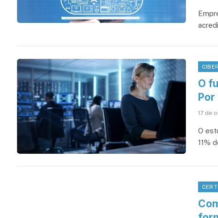
Empre
acred
CIBE
O f
Por
17 de 
O est
11% d
CERT
Com
form