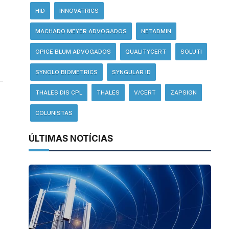
HID
INNOVATRICS
MACHADO MEYER ADVOGADOS
NETADMIN
OPICE BLUM ADVOGADOS
QUALITYCERT
SOLUTI
SYNOLO BIOMETRICS
SYNGULAR ID
THALES DIS CPL
THALES
V/CERT
ZAPSIGN
COLUNISTAS
ÚLTIMAS NOTÍCIAS