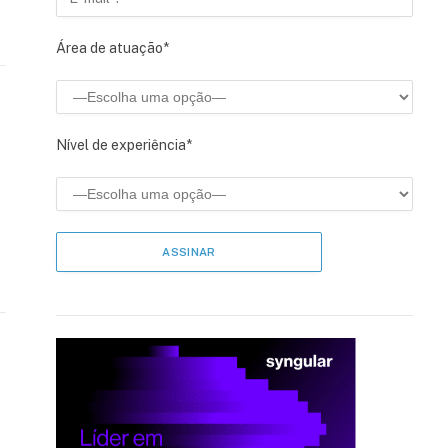
Área de atuação*
Nível de experiência*