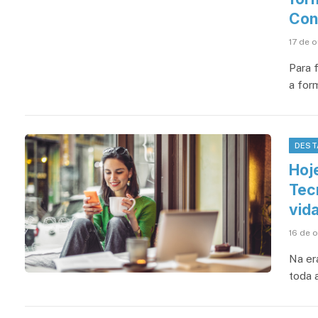
Con
17 de 
Para f
a form
DEST
Hoj
Tec
vid
16 de 
Na era
toda a