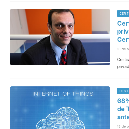
CERT
Cert
priv
Cer
18 de 
Certi
privad
DEST
68%
de 
ant
18 de 