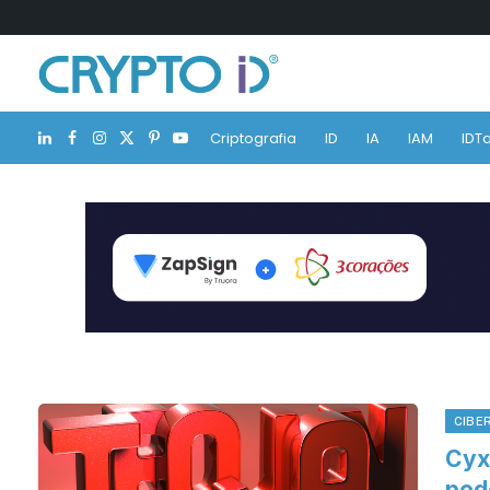
Criptografia
ID
IA
IAM
IDTa
LinkedIn
Facebook
Instagram
X
Pinterest
YouTube
(Twitter)
CIBE
Cyxt
pod