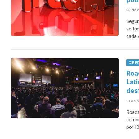
22 de 
Segun
volta
cada 
CIBE
Roa
Lat
des
18 de 
Roads
comem
por 1