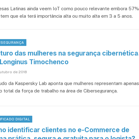
sas Latinas ainda veem IoT como pouco relevante embora 57%
item que ela terá importância alta ou muito alta em 3 a 5 anos.
RSEGURANÇA
uturo das mulheres na segurança cibernética
 Longinus Timochenco
outubro de 2018
udo da Kaspersky Lab aponta que mulheres representam apenas
o total da força de trabalho na área de Cibersegurança.
IFICADO DIGITAL
o identificar clientes no e-Commerce de
a prática, segura e gratuita para o logista?