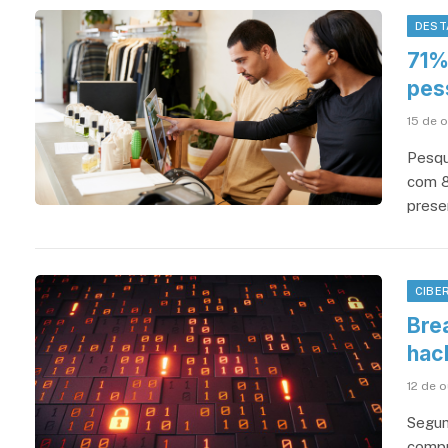
DEST
71%
pes
15 de 
Pesqu
com 8
prese
CIBE
Bre
hac
12 de 
Segun
compr