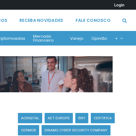
Login
MOS
RECEBA NOVIDADES
FALE CONOSCO
Mercado
riptomoedas
Varejo
Opinião
+
Financeiro
ACDIGITAL
AET EUROPE
BRY
CERTIFICA
CERMOB
DINAMO CYBER SECURITY COMPANY