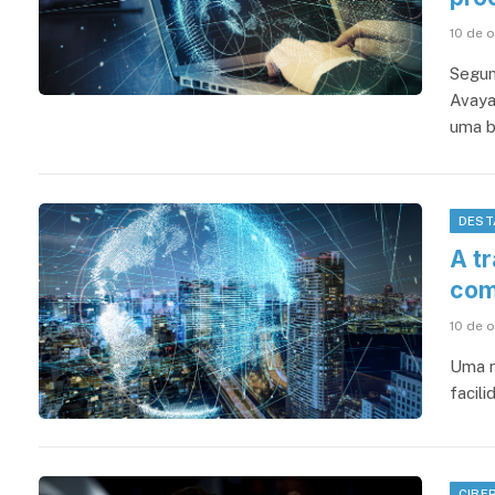
10 de 
Segun
Avaya
uma b
DEST
A t
com
10 de 
Uma n
facil
CIBE