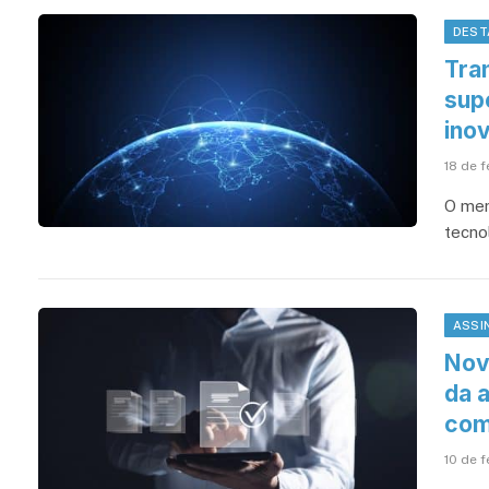
DEST
Tra
sup
ino
18 de 
O mer
tecno
ASSI
Nov
da 
com
10 de 