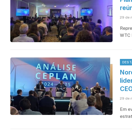
reú
29 de 
Repre
WTC E
DEST
Nord
lide
CEO
29 de 
Em ev
estra