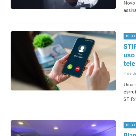
Novo 
assin
DEST
STI
uso
tel
4 de d
Uma d
estru
STIR
DEST
Plan