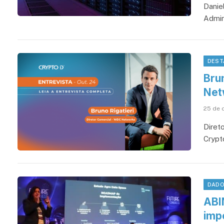
Danie
Admin
DEST
Bru
Net
25 de 
Diret
Crypt
DAD
ABI
imp