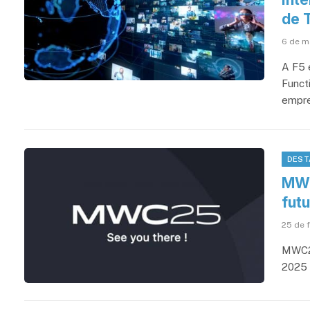
de 
6 de m
A F5 
Funct
empr
DEST
MWC
fut
25 de 
MWC25
2025