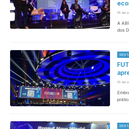
eco
15 de 
A ABI
dos D
DEST
FUT
apr
10 de 
Embra
prátic
DEST