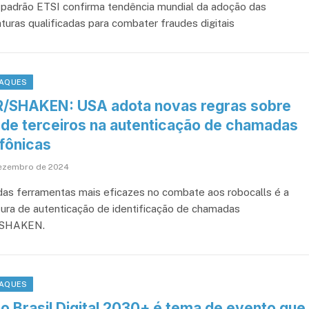
padrão ETSI confirma tendência mundial da adoção das
aturas qualificadas para combater fraudes digitais
AQUES
R/SHAKEN: USA adota novas regras sobre
 de terceiros na autenticação de chamadas
efônicas
ezembro de 2024
as ferramentas mais eficazes no combate aos robocalls é a
tura de autenticação de identificação de chamadas
/SHAKEN.
AQUES
o Brasil Digital 2030+ é tema de evento que