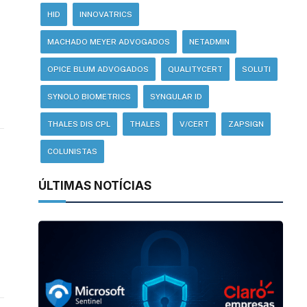
HID
INNOVATRICS
MACHADO MEYER ADVOGADOS
NETADMIN
OPICE BLUM ADVOGADOS
QUALITYCERT
SOLUTI
SYNOLO BIOMETRICS
SYNGULAR ID
THALES DIS CPL
THALES
V/CERT
ZAPSIGN
COLUNISTAS
ÚLTIMAS NOTÍCIAS