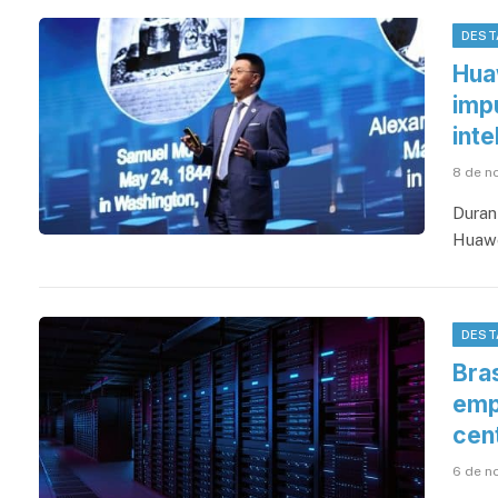
DEST
Hua
imp
inte
8 de n
Duran
Huawe
DEST
Bras
emp
cen
6 de n