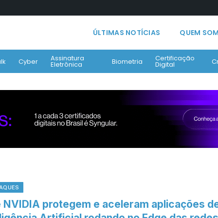
ÚLTIMAS NOTÍCIAS
QUEM SO
Assinatura
Certificação
lk
Cyber
Biometria
C
Eletrônica
Digital
AQUES
e NVIDIA protegem e aceleram aplicações d
ligência Artificial rodando no Edge das rede