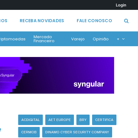
Login
MOS
RECEBA NOVIDADES
FALE CONOSCO
Mercado
riptomoedas
Varejo
Opinião
+
Financeiro
ACDIGITAL
AET EUROPE
BRY
CERTIFICA
e
CERMOB
DINAMO CYBER SECURITY COMPANY
s