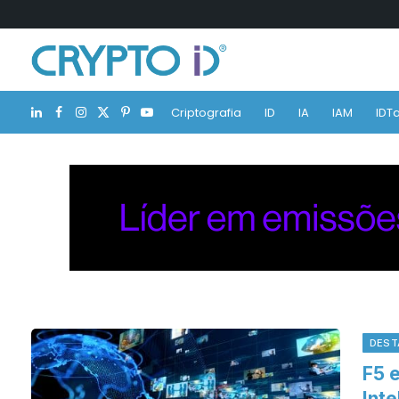
Criptografia
ID
IA
IAM
IDTa
LinkedIn
Facebook
Instagram
X
Pinterest
YouTube
(Twitter)
DEST
F5 
Inte