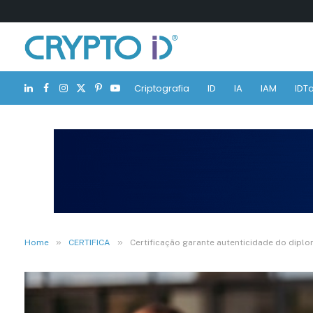
Criptografia
ID
IA
IAM
IDTa
LinkedIn
Facebook
Instagram
X
Pinterest
YouTube
(Twitter)
»
»
Home
CERTIFICA
Certificação garante autenticidade do diplo