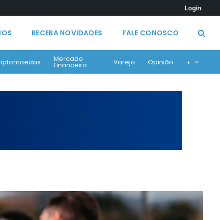
Login
MOS
RECEBA NOVIDADES
FALE CONOSCO
Mercado
riptomoedas
Varejo
Opinião
+
Financeiro