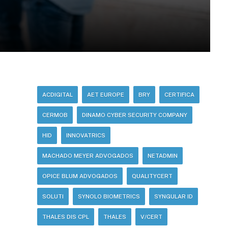
ACDIGITAL
AET EUROPE
BRY
CERTIFICA
CERMOB
DINAMO CYBER SECURITY COMPANY
HID
INNOVATRICS
MACHADO MEYER ADVOGADOS
NETADMIN
OPICE BLUM ADVOGADOS
QUALITYCERT
SOLUTI
SYNOLO BIOMETRICS
SYNGULAR ID
THALES DIS CPL
THALES
V/CERT