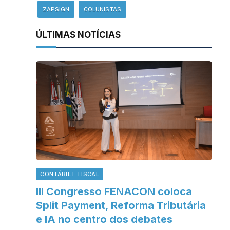
ZAPSIGN
COLUNISTAS
ÚLTIMAS NOTÍCIAS
CONTÁBIL E FISCAL
III Congresso FENACON coloca
Split Payment, Reforma Tributária
e IA no centro dos debates