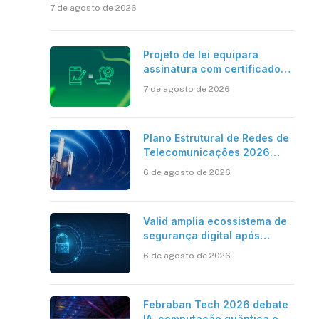
7 de agosto de 2026
Projeto de lei equipara
assinatura com certificado
digital ICP-Brasil ao
7 de agosto de 2026
reconhecimento de firma em
cartório
Plano Estrutural de Redes de
Telecomunicações 2026
aponta avanço da cobertura
6 de agosto de 2026
móvel, mas mantém desafio
Valid amplia ecossistema de
segurança digital após
aquisições da HST e Diazero
6 de agosto de 2026
Febraban Tech 2026 debate
IA, computação quântica e os