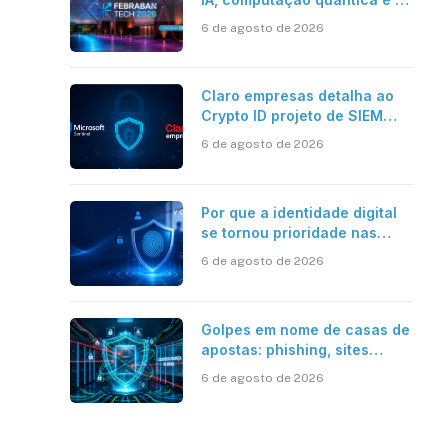
novos desafios da tecnologia
6 de agosto de 2026
bancária
Claro empresas detalha ao
Crypto ID projeto de SIEM
com Microsoft Sentinel, IA e
6 de agosto de 2026
resposta automatizada
Por que a identidade digital
se tornou prioridade nas
empresas?
6 de agosto de 2026
Golpes em nome de casas de
apostas: phishing, sites
falsos e como se proteger
6 de agosto de 2026