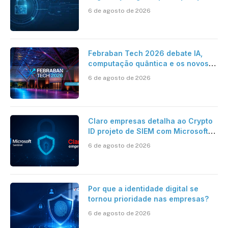
da HST e Diazero
6 de agosto de 2026
Febraban Tech 2026 debate IA,
computação quântica e os novos
desafios da tecnologia bancária
6 de agosto de 2026
Claro empresas detalha ao Crypto
ID projeto de SIEM com Microsoft
Sentinel, IA e resposta
6 de agosto de 2026
automatizada
Por que a identidade digital se
tornou prioridade nas empresas?
6 de agosto de 2026