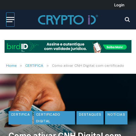
Login
»
»
Home
CERTIFICA
Como ativar CNH Digital com certificado
CERTIFICA
CERTIFICADO
DESTAQUES
NOTÍCIAS
DIGITAL
Como ativar CNH Digital com