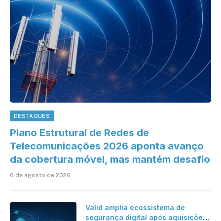
DESTAQUES
Plano Estrutural de Redes de
Telecomunicações 2026 aponta avanço
da cobertura móvel, mas mantém desafio
6 de agosto de 2026
Valid amplia ecossistema de
segurança digital após aquisições