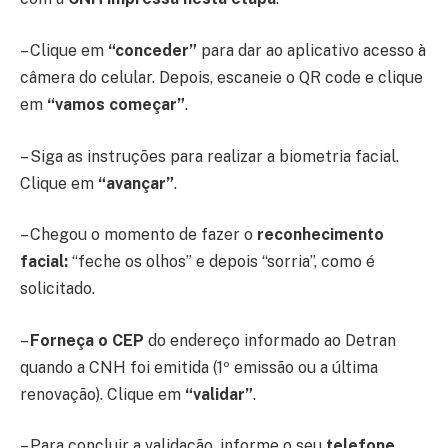
– Clique em
“conceder”
para dar ao aplicativo acesso à
câmera do celular. Depois, escaneie o QR code e clique
em
“vamos começar”
.
– Siga as instruções para realizar a biometria facial.
Clique em
“avançar”
.
– Chegou o momento de fazer o
reconhecimento
facial:
“feche os olhos” e depois “sorria”, como é
solicitado.
–
Forneça o CEP
do endereço informado ao Detran
quando a CNH foi emitida (1º emissão ou a última
renovação). Clique em
“validar”
.
– Para concluir a validação, informe o seu
telefone