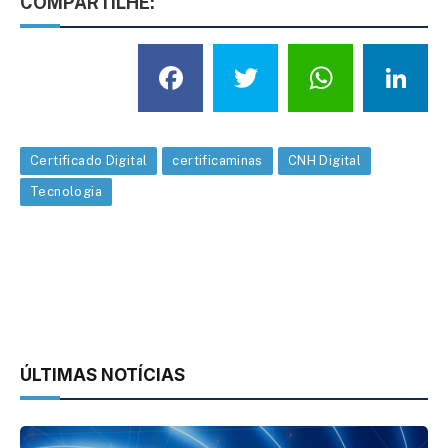
COMPARTILHE:
Facebook
Twitter
What
L
Certificado Digital
certificaminas
CNH Digital
Tecnologia
ÚLTIMAS NOTÍCIAS