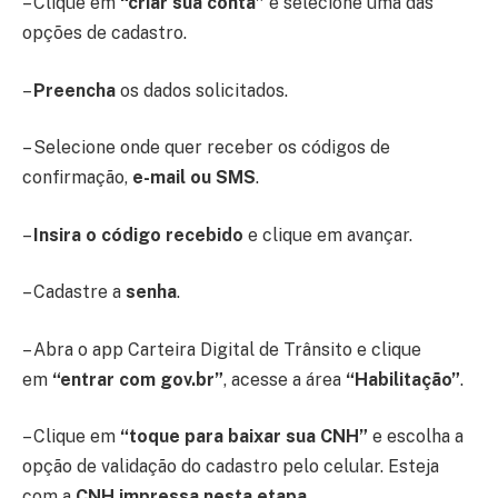
– Clique em
“criar sua conta”
e selecione uma das
opções de cadastro.
–
Preencha
os dados solicitados.
– Selecione onde quer receber os códigos de
confirmação,
e-mail ou SMS
.
–
Insira o código recebido
e clique em avançar.
– Cadastre a
senha
.
– Abra o app Carteira Digital de Trânsito e clique
em
“entrar com gov.br”
, acesse a área
“Habilitação”
.
– Clique em
“toque para baixar sua CNH”
e escolha a
opção de validação do cadastro pelo celular. Esteja
com a
CNH impressa nesta etapa
.